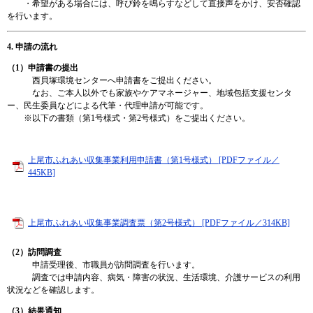
・希望がある場合には、呼び鈴を鳴らすなどして直接声をかけ、安否確認
を行います。
4. 申請の流れ
（1）申請書の提出
西貝塚環境センターへ申請書をご提出ください。
なお、ご本人以外でも家族やケアマネージャー、地域包括支援センタ
ー、民生委員などによる代筆・代理申請が可能です。
※以下の書類（第1号様式・第2号様式）をご提出ください。
上尾市ふれあい収集事業利用申請書（第1号様式） [PDFファイル／
445KB]
上尾市ふれあい収集事業調査票（第2号様式） [PDFファイル／314KB]
（2）訪問調査
申請受理後、市職員が訪問調査を行います。
調査では申請内容、病気・障害の状況、生活環境、介護サービスの利用
状況などを確認します。
（3）結果通知