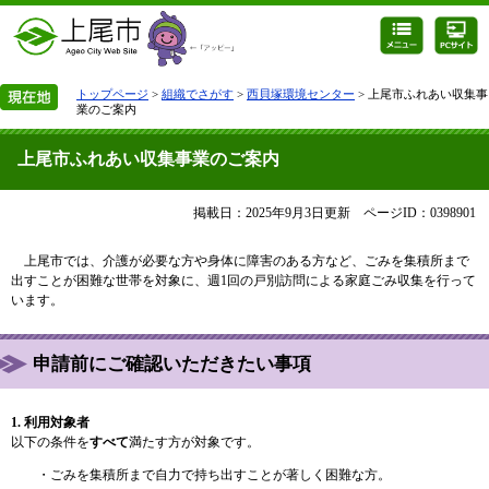
トップページ
>
組織でさがす
>
西貝塚環境センター
> 上尾市ふれあい収集事
業のご案内
上尾市ふれあい収集事業のご案内
掲載日：2025年9月3日更新
ページID：0398901
上尾市では、介護が必要な方や身体に障害のある方など、ごみを集積所まで
出すことが困難な世帯を対象に、週1回の戸別訪問による家庭ごみ収集を行って
います。
申請前にご確認いただきたい事項
1. 利用対象者
以下の条件を
すべて
満たす方が対象です。
・ごみを集積所まで自力で持ち出すことが著しく困難な方。