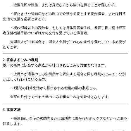
・近隣住民や親族、または身近な方から協力を得ることが難しい方。
・寝たきりや認知症などの理由で介護を必要とする要介護者、または日常
生活で支援を必要とする方。
・概ね65歳以上の高齢者、もしくは身体障害者手帳、療育手帳、精神障害
者保健福祉手帳のいずれかの交付を受けている障害者。
※同居人がいる場合は、同居人全員がこれらの条件を満たしている必要が
あります。
2. 収集するごみの種別
以下の条件に該当する家庭から排出されるごみが対象となります。
・上尾市が通常のごみ集積所から収集する場合と同じ種別のごみで、分別
が正しく行われているもの。
・1週間の日常生活から排出される程度の量の家庭ごみ。
※家の片付けで出る大量のごみや粗大ごみは対象外となります。
3. 収集方法
・毎週1回、自宅の玄関内または敷地内に置かれたボックスなどからごみを
回収します。