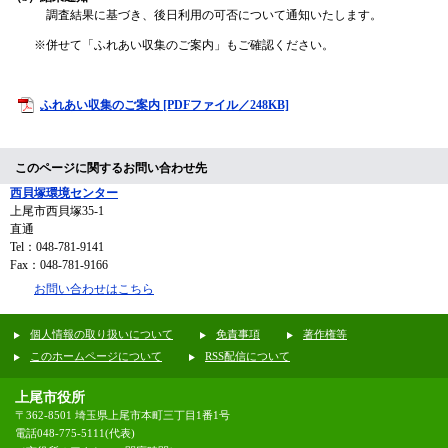
調査結果に基づき、後日利用の可否について通知いたします。
※併せて「ふれあい収集のご案内」もご確認ください。
​
ふれあい収集のご案内 [PDFファイル／248KB]
このページに関するお問い合わせ先
西貝塚環境センター
上尾市西貝塚35-1
直通
Tel：048-781-9141
Fax：048-781-9166
お問い合わせはこちら
個人情報の取り扱いについて
免責事項
著作権等
このホームページについて
RSS配信について
上尾市役所
〒362-8501 埼玉県上尾市本町三丁目1番1号
電話048-775-5111(代表)