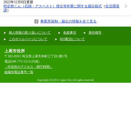
2022年12月8日更新
特定粉じん（石綿・アスベスト）排出等作業に関する届出様式
（
生活環境
課
）
事業所規制・届出の情報を全て見る
個人情報の取り扱いについて
免責事項
著作権等
このホームページについて
RSS配信について
上尾市役所
〒362-8501 埼玉県上尾市本町三丁目1番1号
電話048-775-5111(代表)
（市役所のアクセス・開庁時間）
組織別電話番号一覧
Copyright (C) 2011 Ageo City, All rights reserved.