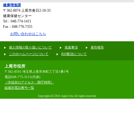
健康増進課
〒362-0074
上尾市春日2-10-33
健康保健センター
Tel：048-774-1411
Fax：048-776-7355
お問い合わせはこちら
個人情報の取り扱いについて
免責事項
著作権等
このホームページについて
RSS配信について
上尾市役所
〒362-8501 埼玉県上尾市本町三丁目1番1号
電話048-775-5111(代表)
（市役所のアクセス・開庁時間）
組織別電話番号一覧
Copyright (C) 2011 Ageo City, All rights reserved.