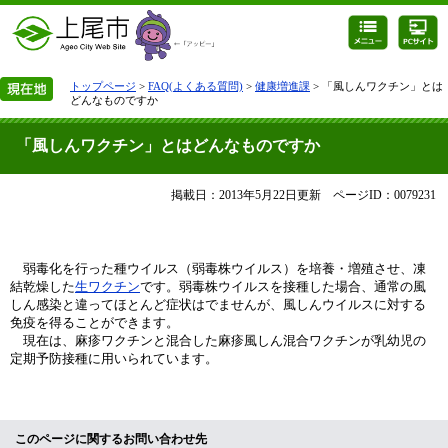
トップページ
>
FAQ(よくある質問)
>
健康増進課
> 「風しんワクチン」とは
どんなものですか
「風しんワクチン」とはどんなものですか
掲載日：2013年5月22日更新
ページID：0079231
弱毒化を行った種ウイルス（弱毒株ウイルス）を培養・増殖させ、凍
結乾燥した
生ワクチン
です。弱毒株ウイルスを接種した場合、通常の風
しん感染と違ってほとんど症状はでませんが、風しんウイルスに対する
免疫を得ることができます。
現在は、麻疹ワクチンと混合した麻疹風しん混合ワクチンが乳幼児の
定期予防接種に用いられています。
このページに関するお問い合わせ先