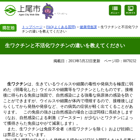
トップページ
>
FAQ(よくある質問)
>
健康増進課
> 生ワクチンと不活化ワク
チンの違いを教えてください
生ワクチンと不活化ワクチンの違いを教えてください
掲載日：2013年5月22日更新
ページID：0079232
生ワクチン
は、生きているウイルスや細菌の毒性や発病力を極度に弱
めた（弱毒化した）ウイルスや細菌等をワクチンとしたものです。接種
後に得られる免疫は強固で、自然感染による強毒な病原体の感染を防ぐ
ことができますが、ウイルスや細菌が体内で増殖するので、接種後しば
らくしてから発熱や発疹など、その病気の症状が軽く出てくることがあ
ります。 この免疫の強さは自然感染の場合とほぼ同様に長続きします
（なお、自然感染による刺激（ブースター）が少ないとワクチンによっ
て獲得さらた免疫はやがて減衰します）。
また、生ワクチンは免疫不全者（水痘ワクチンを除く）および妊婦に
は禁忌となっています。