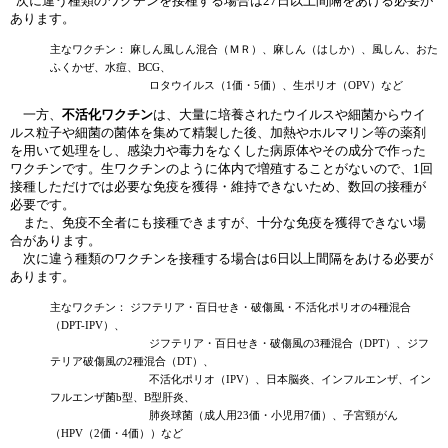
次に違う種類のワクチンを接種する場合は27日以上間隔をあける必要が
あります。
主なワクチン： 麻しん風しん混合（ＭＲ）、麻しん（はしか）、風しん、おた
ふくかぜ、水痘、BCG、
ロタウイルス（1価・5価）、生ポリオ（OPV）など
一方、
不活化ワクチン
は、大量に培養されたウイルスや細菌からウイ
ルス粒子や細菌の菌体を集めて精製した後、加熱やホルマリン等の薬剤
を用いて処理をし、感染力や毒力をなくした病原体やその成分で作った
ワクチンです。生ワクチンのように体内で増殖することがないので、1回
接種しただけでは必要な免疫を獲得・維持できないため、数回の接種が
必要です。
また、免疫不全者にも接種できますが、十分な免疫を獲得できない場
合があります。
次に違う種類のワクチンを接種する場合は6日以上間隔をあける必要が
あります。
主なワクチン： ジフテリア・百日せき・破傷風・不活化ポリオの4種混合
（DPT-IPV）、
ジフテリア・百日せき・破傷風の3種混合（DPT）、ジフ
テリア破傷風の2種混合（DT）、
不活化ポリオ（IPV）、日本脳炎、インフルエンザ、イン
フルエンザ菌b型、B型肝炎、
肺炎球菌（成人用23価・小児用7価）、子宮頸がん
（HPV（2価・4価））など