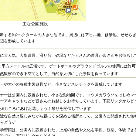
主な公園施設
断する約2ヘクタールの大きな池です。周辺にはアヒル池、修景池、せせら
水辺を形成しています
ちに大人気。大型遊具、滑り台、砂場などたくさんの遊具が皆さんをお待ちし
200平方メートルの広場です。ゲートボールやグラウンドゴルフの使用には許
自然観察のできる空間として、自然を大切にした景観を保っています
エーや大小の各種木製遊具など、小さなアスレチックを形成しています
ーナーは公園内に設置された、小さな動物園です。コツメカワウソをはじめマ
ミーアキャットなどが皆さんのお越しをお待ちしています。下記リンクからど
ら6月ごろにあげお花しょうぶ祭りを開催しています
身近な自然と親しみながら親ぼくを深める場所として、公園内に開設された無
からどうぞ
然学習館は、公園内に設置された、上尾の自然や文化を学習、観察、体験でき