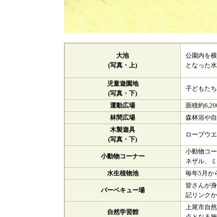
公園内を横
大池
となった
(写真・上)
児童遊園地
子どもた
(写真・下)
運動広場
面積約6,
林間広場
森林浴や
木製遊具
ロープウ
(写真・下)
小動物コ
小動物コーナー
ネザル、
水生植物池
毎年5月か
皆さんが
バーベキュー場
記リンク
上尾市自
自然学習館