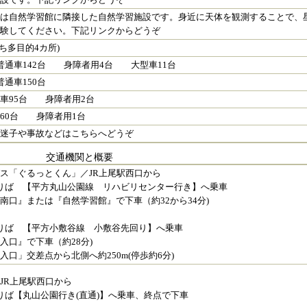
施設です。下記リンクからどうぞ
台は自然学習館に隣接した自然学習施設です。身近に天体を観測することで、
体験してください。下記リンクからどうぞ
うち多目的4カ所)
普通車142台 身障者用4台 大型車11台
普通車150台
車95台 身障者用2台
60台 身障者用1台
の迷子や事故などはこちらへどうぞ
交通機関と概要
ス「ぐるっとくん」／JR上尾駅西口から
りば 【平方丸山公園線 リハビリセンター行き】へ乗車
南口』または『自然学習館』で下車（約32から34分)
りば 【平方小敷谷線 小敷谷先回り】へ乗車
入口』で下車（約28分)
入口」交差点から北側へ約250m(停歩約6分)
JR上尾駅西口から
りば【丸山公園行き(直通)】へ乗車、終点で下車