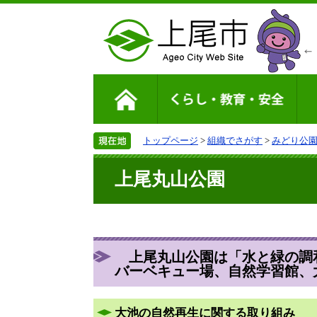
トップページ
>
組織でさがす
>
みどり公
上尾丸山公園
上尾丸山公園は「水と緑の調和
バーベキュー場、自然学習館、
大池の自然再生に関する取り組み