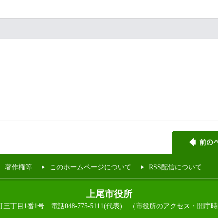
著作権等
このホームページについて
RSS配信について
上尾市役所
本町三丁目1番1号
電話048-775-5111(代表)
（市役所のアクセス・開庁時