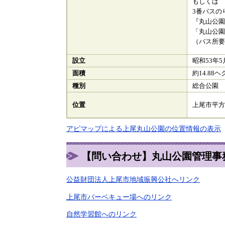
もしくは
3番バスの
『丸山公
「丸山公園
（バス所
設立
昭和53年5
面積
約14.88
種別
総合公園
上尾市平方3
位置
アピマップによる上尾丸山公園の位置情報の表示
【問い合わせ】丸山公園管理事務所(電話
公益財団法人上尾市地域振興公社へリンク
上尾市バーベキュー場へのリンク
自然学習館へのリンク