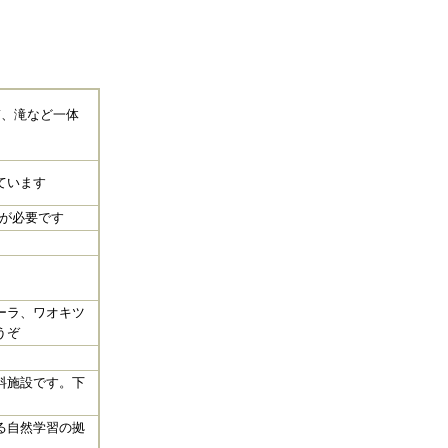
ぎ、滝など一体
ています
可が必要です
ーラ、ワオキツ
うぞ
料施設です。下
る自然学習の拠