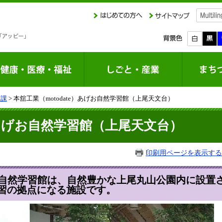
園課
> 本舘工業（motodate）あげお自然学習館（上尾天文台）
e）あげお自然学習館（上尾天文台）
印刷用ページを表示する
お自然学習館
は、自然豊かな上尾丸山公園内に設置
習の拠点になる施設です。