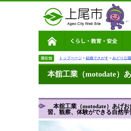
トップページ
>
組織でさがす
>
みどり公
本舘工業（motodat
本舘工業（motodate）あげ
習、観察、体験ができる自然学