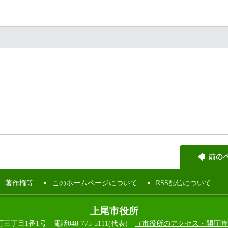
著作権等
このホームページについて
RSS配信について
上尾市役所
本町三丁目1番1号
電話048-775-5111(代表)
（市役所のアクセス・開庁時