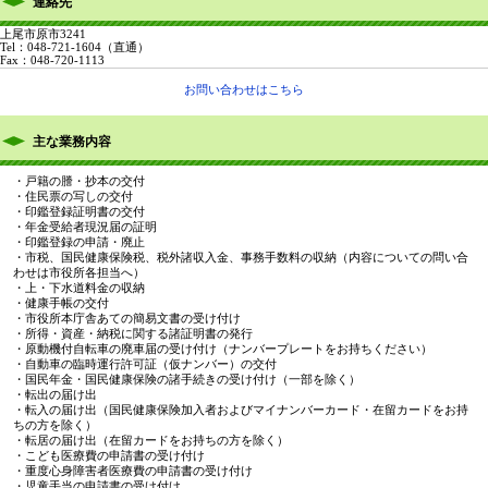
連絡先
上尾市原市3241
Tel：048-721-1604
（直通）
Fax：048-720-1113
お問い合わせはこちら
主な業務内容
・戸籍の謄・抄本の交付
・住民票の写しの交付
・印鑑登録証明書の交付
・年金受給者現況届の証明
・印鑑登録の申請・廃止
・市税、国民健康保険税、税外諸収入金、事務手数料の収納（内容についての問い合
わせは市役所各担当へ）
・上・下水道料金の収納
・健康手帳の交付
・市役所本庁舎あての簡易文書の受け付け
・所得・資産・納税に関する諸証明書の発行
・原動機付自転車の廃車届の受け付け（ナンバープレートをお持ちください）
・自動車の臨時運行許可証（仮ナンバー）の交付
・国民年金・国民健康保険の諸手続きの受け付け（一部を除く）
・転出の届け出
・転入の届け出（国民健康保険加入者およびマイナンバーカード・在留カードをお持
ちの方を除く）
・転居の届け出（在留カードをお持ちの方を除く）
・こども医療費の申請書の受け付け
・重度心身障害者医療費の申請書の受け付け
・児童手当の申請書の受け付け