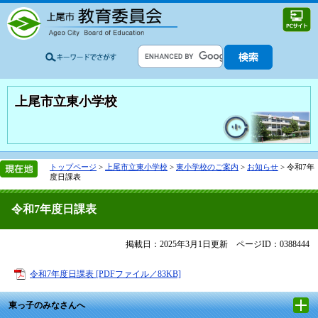
上尾市立東小学校
トップページ
>
上尾市立東小学校
>
東小学校のご案内
>
お知らせ
>
令和7年
度日課表
令和7年度日課表
掲載日：2025年3月1日更新
ページID：0388444
令和7年度日課表 [PDFファイル／83KB]
東っ子のみなさんへ