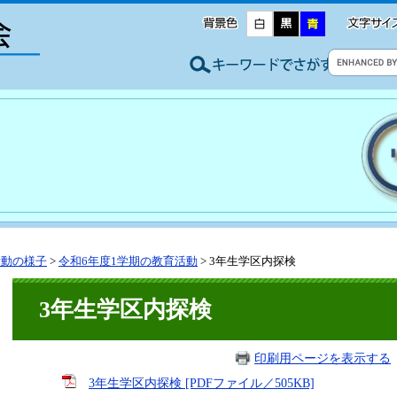
活動の様子
>
令和6年度1学期の教育活動
>
3年生学区内探検
3年生学区内探検
印刷用ページを表示する
3年生学区内探検 [PDFファイル／505KB]