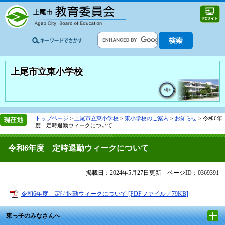
上尾市立東小学校
トップページ
>
上尾市立東小学校
>
東小学校のご案内
>
お知らせ
>
令和6年
度 定時退勤ウィークについて
令和6年度 定時退勤ウィークについて
掲載日：2024年5月27日更新
ページID：0369391
令和6年度 定時退勤ウィークについて [PDFファイル／79KB]
東っ子のみなさんへ