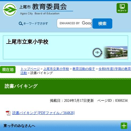
上尾市立東小学校
トップページ
>
上尾市立東小学校
>
教育活動の様子
>
令和6年度1学期の教育
活動
>
読書バイキング
読書バイキング
掲載日：2024年5月17日更新
ページID：0369234
読書バイキング [PDFファイル／564KB]
東っ子のみなさんへ