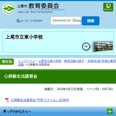
上尾市立東小学校
トップページ
>
上尾市立東小学校
>
教育活動の様子
>
令和6年度1学期の教育
活動
>
心肺蘇生法講習会
心肺蘇生法講習会
掲載日：2024年4月22日更新
ページID：0367502
心肺蘇生法講習会 [PDFファイル／425KB]
東っ子のみなさんへ