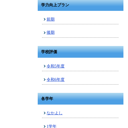
学力向上プラン
前期
後期
学校評価
令和5年度
令和6年度
各学年
なかよし
1学年