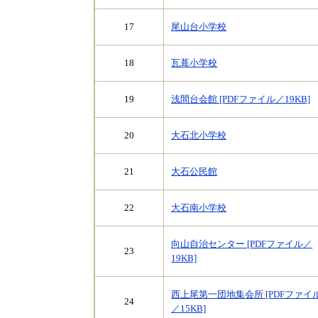
17
尾山台小学校
18
瓦葺小学校
19
浅間台会館 [PDFファイル／19KB]
20
大石北小学校
21
大石公民館
22
大石南小学校
向山自治センター [PDFファイル／
23
19KB]
西上尾第一団地集会所 [PDFファイ
24
／15KB]