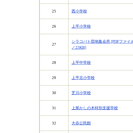
25
西小学校
26
上平小学校
シラコバト団地集会所 [PDFファイ
27
／23KB]
28
上平中学校
29
上平北小学校
30
芝川小学校
31
上尾かしの木特別支援学校
32
大谷公民館