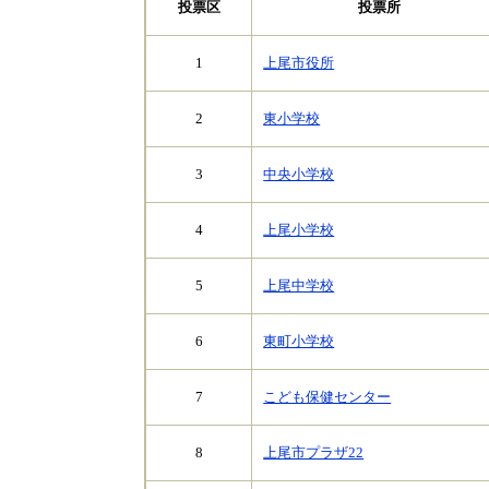
投票区
投票所
1
上尾市役所
2
東小学校
3
中央小学校
4
上尾小学校
5
上尾中学校
6
東町小学校
7
こども保健センター
8
上尾市プラザ22