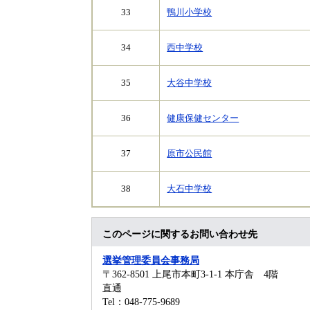
33
鴨川小学校
34
西中学校
35
大谷中学校
36
健康保健センター
37
原市公民館
38
大石中学校
このページに関するお問い合わせ先
選挙管理委員会事務局
〒362-8501
上尾市本町3-1-1 本庁舎 4階
直通
Tel：048-775-9689