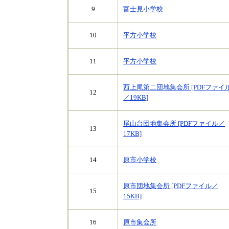
9
富士見小学校
10
平方小学校
11
平方小学校
西上尾第二団地集会所 [PDFファイ
12
／19KB]
尾山台団地集会所 [PDFファイル／
13
17KB]
14
原市小学校
原市団地集会所 [PDFファイル／
15
15KB]
16
原市集会所