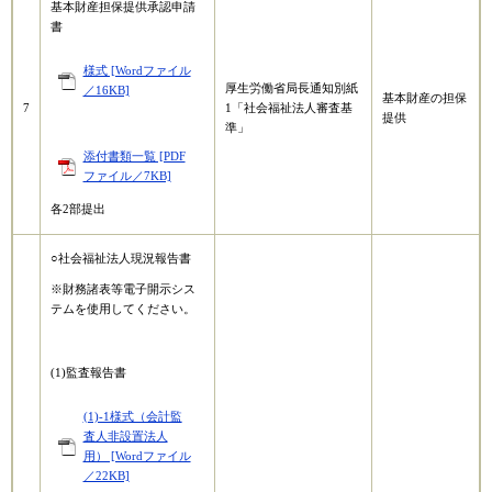
基本財産担保提供承認申請
書
様式 [Wordファイル
厚生労働省局長通知別紙
／16KB]
基本財産の担保
7
1「社会福祉法人審査基
提供
準」
添付書類一覧 [PDF
ファイル／7KB]
各2部提出
○社会福祉法人現況報告書
※財務諸表等電子開示シス
テムを使用してください。
(1)監査報告書
(1)-1様式（会計監
査人非設置法人
用） [Wordファイル
／22KB]