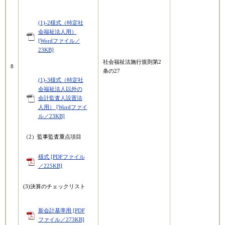
(1)-2様式（特定社
会福祉法人用）
[Wordファイル／
23KB]
社会福祉法施行規則第2
8
条の27
(1)-3様式（特定社
会福祉法人以外の
会計監査人設置法
人用） [Wordファイ
ル／23KB]
（2）監事監査重点項目
様式 [PDFファイル
／225KB]
(3)決算のチェックリスト
新会計基準用 [PDF
ファイル／273KB]