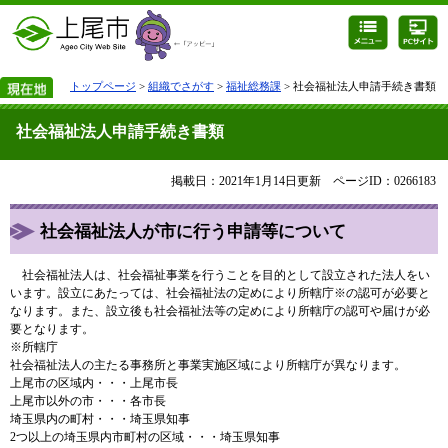
トップページ
>
組織でさがす
>
福祉総務課
> 社会福祉法人申請手続き書類
社会福祉法人申請手続き書類
掲載日：2021年1月14日更新
ページID：0266183
社会福祉法人が市に行う申請等について
社会福祉法人は、社会福祉事業を行うことを目的として設立された法人をい
います。設立にあたっては、社会福祉法の定めにより所轄庁※の認可が必要と
なります。また、設立後も社会福祉法等の定めにより所轄庁の認可や届けが必
要となります。
※
所轄庁
社会福祉法人の主たる事務所と事業実施区域により所轄庁が異なります。
上尾市の区域内・・・上尾市長
上尾市以外の市・・・各市長
埼玉県内の町村・・・埼玉県知事
2つ以上の埼玉県内市町村の区域・・・埼玉県知事