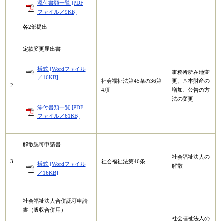
添付書類一覧 [PDF
ファイル／9KB]
各2部提出
定款変更届出書
様式 [Wordファイル
事務所所在地変
／16KB]
社会福祉法第45条の36第
更、基本財産の
2
4項
増加、公告の方
法の変更
添付書類一覧 [PDF
ファイル／61KB]
解散認可申請書
社会福祉法人の
3
社会福祉法第46条
様式 [Wordファイル
解散
／16KB]
社会福祉法人合併認可申請
書（吸収合併用）
社会福祉法人の