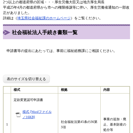
2つ以上の都道府県の区域・・・厚生労働大臣又は地方厚生局長
平成25年4月の都道府県から市への権限移譲等に伴い、厚生労働省通知の一部改
正がありました。
詳細は（
埼玉県社会福祉課のホームページ
）をご覧ください。
社会福祉法人手続き書類一覧
申請書等の提出にあたっては、事前に福祉総務課にご相談ください。
表のサイズを切り替える
様式
根拠
内容
定款変更認可申請書
様式 [Wordファイル
／16KB]
事業の追加・廃
社会福祉法第45条の36第
1
止、基本財産の
3項
処分等