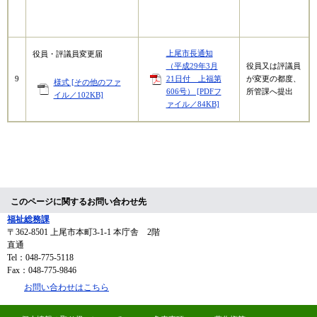
上尾市長通知
役員・評議員変更届
（平成29年3月
役員又は評議員
9
21日付 上福第
が変更の都度、
様式 [その他のファ
606号） [PDFフ
所管課へ提出
イル／102KB]
ァイル／84KB]
このページに関するお問い合わせ先
福祉総務課
〒362-8501
上尾市本町3-1-1 本庁舎 2階
直通
Tel：048-775-5118
Fax：048-775-9846
お問い合わせはこちら