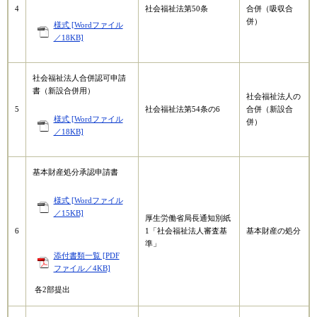
4
社会福祉法第50条
合併（吸収合
併）
様式 [Wordファイル
／18KB]
社会福祉法人合併認可申請
書（新設合併用）
社会福祉法人の
5
社会福祉法第54条の6
合併（新設合
様式 [Wordファイル
併）
／18KB]
基本財産処分承認申請書
様式 [Wordファイル
／15KB]
厚生労働省局長通知別紙
6
1「社会福祉法人審査基
基本財産の処分
準」
添付書類一覧 [PDF
ファイル／4KB]
各2部提出