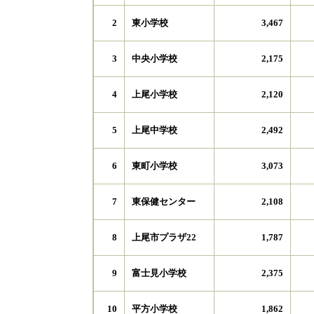
東小学校
2
3,467
中央小学校
3
2,175
上尾小学校
4
2,120
上尾中学校
5
2,492
東町小学校
6
3,073
東保健センター
7
2,108
上尾市プラザ22
8
1,787
富士見小学校
9
2,375
平方小学校
10
1,862