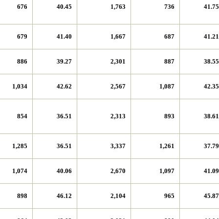
676
40.45
1,763
736
41.75
679
41.40
1,667
687
41.21
886
39.27
2,301
887
38.55
1,034
42.62
2,567
1,087
42.35
854
36.51
2,313
893
38.61
1,285
36.51
3,337
1,261
37.79
1,074
40.06
2,670
1,097
41.09
898
46.12
2,104
965
45.87