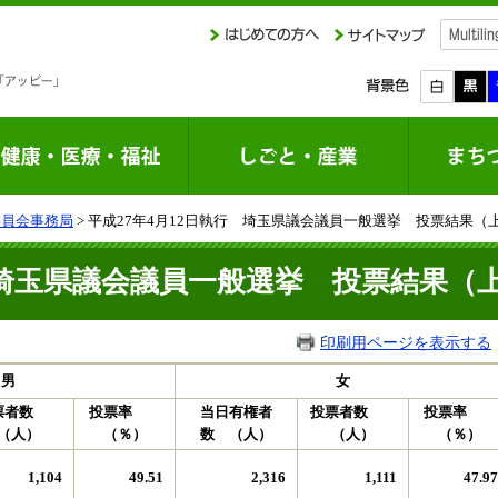
委員会事務局
> 平成27年4月12日執行 埼玉県議会議員一般選挙 投票結果（
行 埼玉県議会議員一般選挙 投票結果（
印刷用ページを表示する
男
女
票者数
投票率
当日有権者
投票者数
投票率
（人）
（％）
数 （人）
（人）
（％）
1,104
49.51
2,316
1,111
47.97