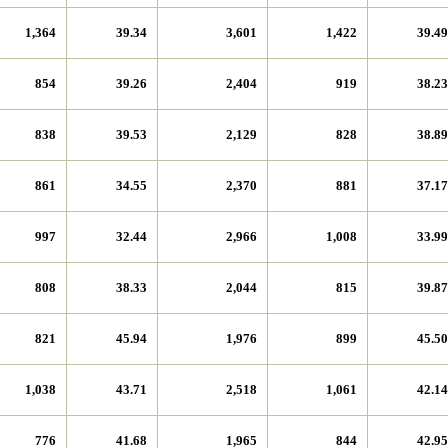
1,364
39.34
3,601
1,422
39.49
854
39.26
2,404
919
38.23
838
39.53
2,129
828
38.89
861
34.55
2,370
881
37.17
997
32.44
2,966
1,008
33.99
808
38.33
2,044
815
39.87
821
45.94
1,976
899
45.50
1,038
43.71
2,518
1,061
42.14
776
41.68
1,965
844
42.95