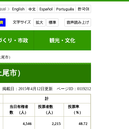
上尾市）
上尾市）
掲載日：2015年4月12日更新
ページID：0119212
計
当日有権者
投票者数
投票率
数 （人）
（人）
（％）
4,546
2,215
48.72