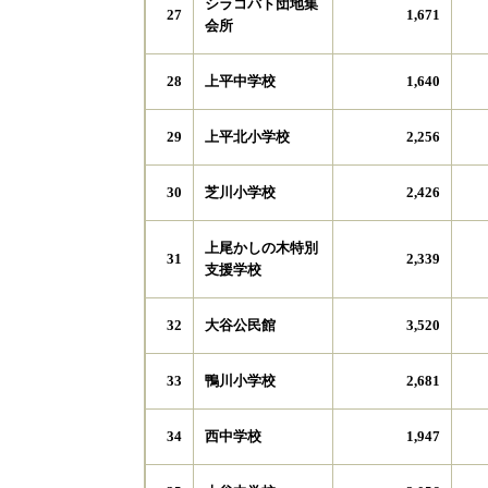
シラコバト団地集
27
1,671
会所
上平中学校
28
1,640
上平北小学校
29
2,256
芝川小学校
30
2,426
上尾かしの木特別
31
2,339
支援学校
大谷公民館
32
3,520
鴨川小学校
33
2,681
西中学校
34
1,947