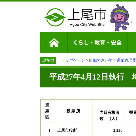
トップページ
>
組織でさがす
>
選挙管理
平成27年4月12日執
投
票
投 票 所
当日有権者
投
区
数 （人）
上尾市役所
1
2,230