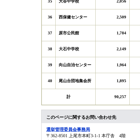
大谷中学校
35
2,056
西保健センター
36
2,509
原市公民館
37
1,784
大石中学校
38
2,149
向山自治センター
39
1,964
尾山台団地集会所
40
1,895
計
90,257
このページに関するお問い合わせ先
選挙管理委員会事務局
〒362-8501
上尾市本町3-1-1 本庁舎 4階