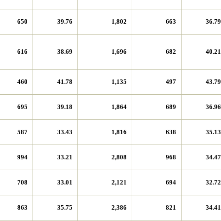
650
39.76
1,802
663
36.79
616
38.69
1,696
682
40.21
460
41.78
1,135
497
43.79
695
39.18
1,864
689
36.96
587
33.43
1,816
638
35.13
994
33.21
2,808
968
34.47
708
33.01
2,121
694
32.72
863
35.75
2,386
821
34.41