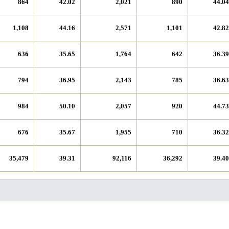
864
42.02
2,021
890
44.04
1,108
44.16
2,571
1,101
42.82
636
35.65
1,764
642
36.39
794
36.95
2,143
785
36.63
984
50.10
2,057
920
44.73
676
35.67
1,955
710
36.32
35,479
39.31
92,116
36,292
39.40