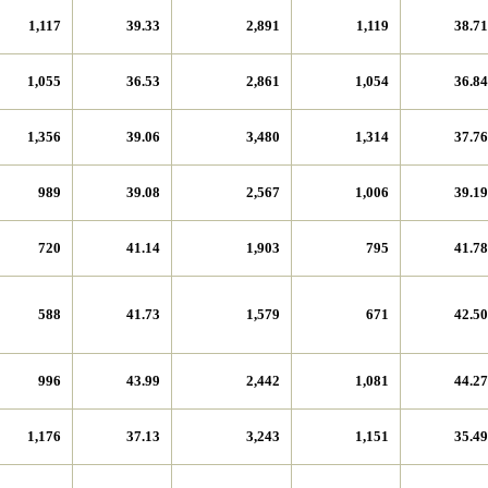
1,117
39.33
2,891
1,119
38.71
1,055
36.53
2,861
1,054
36.84
1,356
39.06
3,480
1,314
37.76
989
39.08
2,567
1,006
39.19
720
41.14
1,903
795
41.78
588
41.73
1,579
671
42.50
996
43.99
2,442
1,081
44.27
1,176
37.13
3,243
1,151
35.49