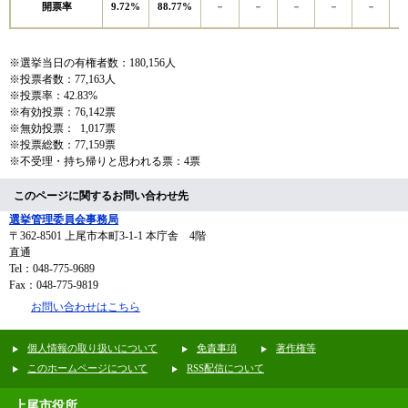
9.72%
88.77%
1
開票率
－
－
－
－
－
※選挙当日の有権者数：180,156人
※投票者数：77,163人
※投票率：42.83%
※有効投票：76,142票
※無効投票： 1,017票
※投票総数：77,159票
※不受理・持ち帰りと思われる票：4票
このページに関するお問い合わせ先
選挙管理委員会事務局
〒362-8501
上尾市本町3-1-1 本庁舎 4階
直通
Tel：048-775-9689
Fax：048-775-9819
お問い合わせはこちら
個人情報の取り扱いについて
免責事項
著作権等
このホームページについて
RSS配信について
上尾市役所