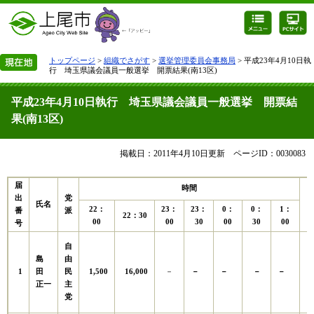
トップページ
>
組織でさがす
>
選挙管理委員会事務局
> 平成23年4月10日執
行 埼玉県議会議員一般選挙 開票結果(南13区)
平成23年4月10日執行 埼玉県議会議員一般選挙 開票結
果(南13区)
掲載日：2011年4月10日更新
ページID：0030083
届
時間
出
党
氏名
22：
23：
23：
0：
0：
1：
番
派
22：30
00
00
30
00
30
00
号
自
島
由
1
1,500
16,000
田
民
－
－
－
－
－
正一
主
党