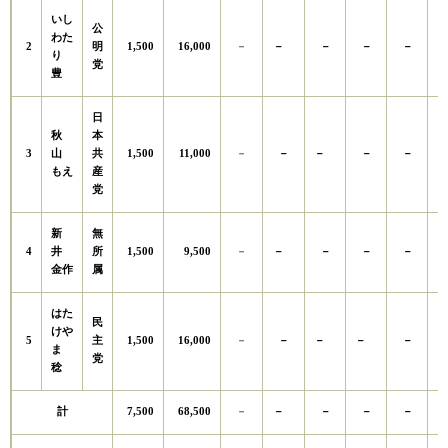
いし
公
わた
2
1,500
16,000
明
－
－
－
－
－
り
党
豊
日
秋
本
3
1,500
11,000
山
共
－
－
－
－
－
もえ
産
党
新
無
4
1,500
9,500
井
所
－
－
－
－
－
金作
属
はた
民
けや
5
1,500
16,000
主
－
－
－
－
－
ま
党
稔
7,500
68,500
計
－
－
－
－
－