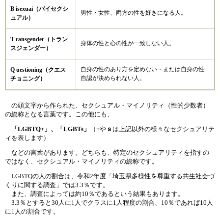
B isexuai（バイセクシ
男性・女性、両方の性を好きになる人。
ュアル）
T ransgender（トラン
身体の性と心の性が一致しない人。
スジェンダー）
自身の性のあり方を定めない・または自身の性
Q uestioning（クエス
自認が決められない人。
チョニング）
の頭文字から作られた、セクシュアル・マイノリティ（性的少数者）
の総称となる言葉です。この他にも、
「LGBTQ+」、「LGBTs​」
（
+
や
ｓ
は上記以外の様々なセクシュアリテ
ィを表します）
などの言葉があります。どちらも、特定のセクシュアリティを指すの
ではなく、セクシュアル・マイノリティの総称です。
LGBTQの人の割合は、令和2年度「埼玉県多様性を尊重する共生社会づ
くりに関する調査」では3.3％です。
また、​調査によっては約10％であるという結果もあります。
3.3％とすると30人に1人でクラスに1人程度の割合、10％であれば10人
に1人の割合です。