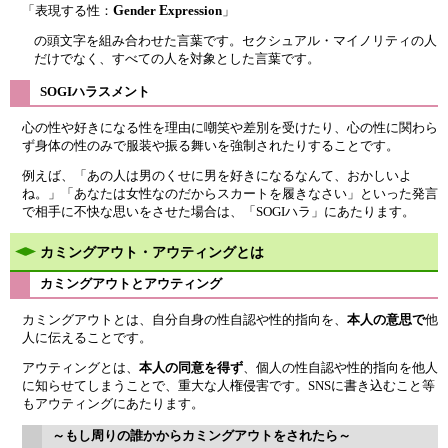
G
E
「表現する性：
ender
xpression
」
の頭文字を組み合わせた言葉です。セクシュアル・マイノリティの人
だけでなく、すべての人を対象とした言葉です。
SOGIハラスメント
心の性や好きになる性を理由に嘲笑や差別を受けたり、心の性に関わら
ず身体の性のみで服装や振る舞いを強制されたりすることです。
例えば、「あの人は男のくせに男を好きになるなんて、おかしいよ
ね。」「あなたは女性なのだからスカートを履きなさい」といった発言
で相手に不快な思いをさせた場合は、「SOGIハラ」にあたります。
カミングアウト・アウティングとは
カミングアウトとアウティング
カミングアウトとは、自分自身の性自認や性的指向を、
本人の意思で
他
人に伝えることです。
アウティングとは、
本人の同意を得ず
、個人の性自認や性的指向を他人
に知らせてしまうことで、重大な人権侵害です。SNSに書き込むこと等
もアウティングにあたります。
～もし周りの誰かからカミングアウトをされたら～