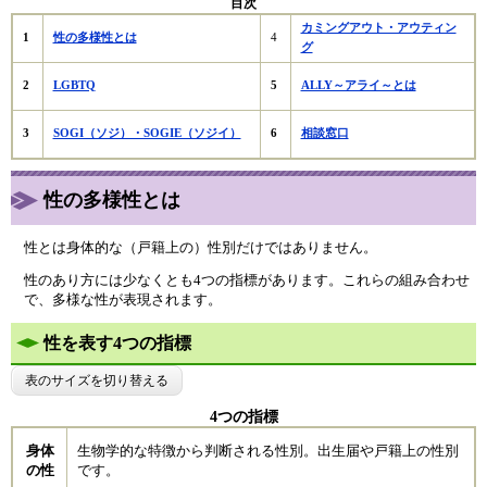
目次
カミングアウト・アウティン
性の多様性とは
1
4
グ
LGBTQ
5
ALLY～アライ～とは
2
SOGI（ソジ）・SOGIE（ソジイ）
相談窓口
3
6
性の多様性とは
性とは身体的な（戸籍上の）性別だけではありません。
性のあり方には少なくとも4つの指標があります。これらの組み合わせ
で、多様な性が表現されます。
性を表す4つの指標​
表のサイズを切り替える
4つの指標
身体
生物学的な特徴から判断される性別。出生届や戸籍上の性別
の性
です。