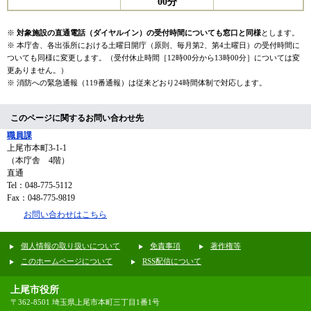
00分
※
対象施設の直通電話（ダイヤルイン）の受付時間についても窓口と同様
とします。
※ 本庁舎、各出張所における土曜日開庁（原則、毎月第2、第4土曜日）の受付時間に
ついても同様に変更します。（受付休止時間［12時00分から13時00分］については変
更ありません。）​
※ 消防への緊急通報（119番通報）は従来どおり24時間体制で対応します。
このページに関するお問い合わせ先
職員課
上尾市本町3-1-1
（本庁舎 4階）
直通
Tel：048-775-5112
Fax：048-775-9819
お問い合わせはこちら
個人情報の取り扱いについて
免責事項
著作権等
このホームページについて
RSS配信について
上尾市役所
〒362-8501 埼玉県上尾市本町三丁目1番1号