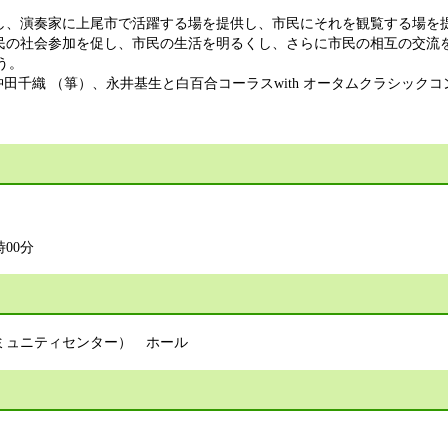
、演奏家に上尾市で活躍する場を提供し、市民にそれを観覧する場を
民の社会参加を促し、市民の生活を明るくし、さらに市民の相互の交流
う。
田千織 （箏）、永井基生と白百合コーラスwith オータムクラシックコ
時00分
ミュニティセンター） ホール