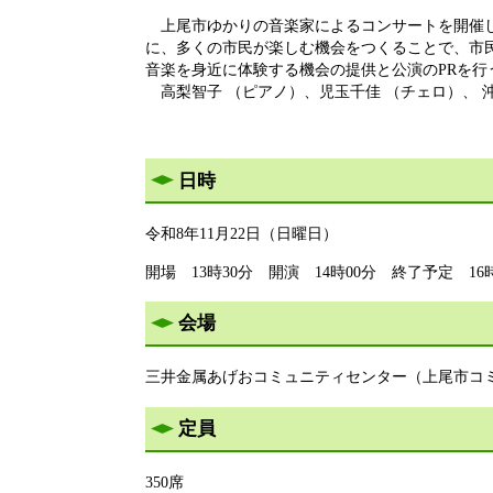
上尾市ゆかりの音楽家によるコンサートを開催し
に、多くの市民が楽しむ機会をつくることで、市
音楽を身近に体験する機会の提供と公演のPRを行
高梨智子 （ピアノ）、児玉千佳 （チェロ）、 沖
日時
令和8年11月22日（日曜日）
開場 13時30分 開演 14時00分 終了予定 16
会場
三井金属あげおコミュニティセンター（上尾市コ
定員
350席