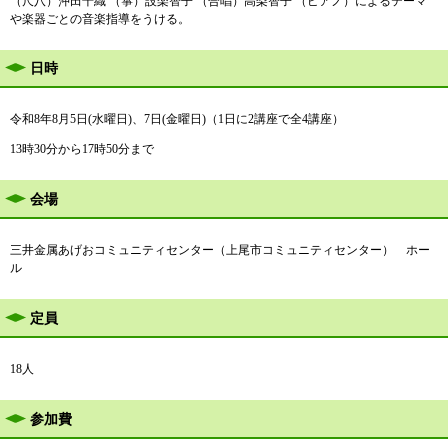
（尺八）沖田千織 （箏）設楽智子 （合唱）高梨智子 （ピアノ）によるテーマ
や楽器ごとの音楽指導をうける。
日時
​令和8年8月5日(水曜日)、7日(金曜日)（1日に2講座で全4講座）
13時30分から17時50分まで
会場
三井金属あげおコミュニティセンター（上尾市コミュニティセンター） ホー
ル
定員
18人
参加費