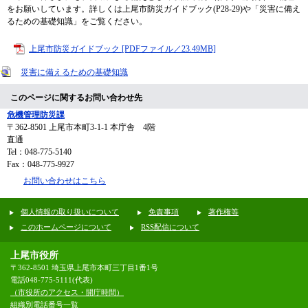
をお願いしています。詳しくは上尾市防災ガイドブック(P28-29)や「災害に備え
るための基礎知識」をご覧ください。
上尾市防災ガイドブック [PDFファイル／23.49MB]
災害に備えるための基礎知識
このページに関するお問い合わせ先
危機管理防災課
〒362-8501
上尾市本町3-1-1 本庁舎 4階
直通
Tel：048-775-5140
Fax：048-775-9927
お問い合わせはこちら
個人情報の取り扱いについて
免責事項
著作権等
このホームページについて
RSS配信について
上尾市役所
〒362-8501 埼玉県上尾市本町三丁目1番1号
電話048-775-5111(代表)
（市役所のアクセス・開庁時間）
組織別電話番号一覧