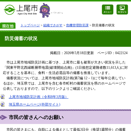
トップページ
>
組織でさがす
>
危機管理防災課
> 防災備蓄の状況
防災備蓄の状況
掲載日：2026年5月18日更新
ページID：0422124
市は上尾市地域防災計画に基づき、上尾市に最も被害が大きい状況を示した
「関東平野北西縁断層帯地震(破壊開始点南)」(1日後想定避難者数11,613人)に対
応することを基本に、食料・生活必需品等の備蓄を推進しています。
備蓄状況については、上尾市地域防災計画(第7編 12－1)にて毎年公表してい
るほか、埼玉県では、上尾市を含む各市町村の備蓄状況を県のホームページで
公表しておりますので、以下のリンクよりご確認ください。
上尾市地域防災計画（令和8年3月版）
埼玉県ホームページ(外部サイト)
市民の皆さんへのお願い
市民の皆さまにも、自助による備えとして最低3日分（推奨1週間分）の備蓄