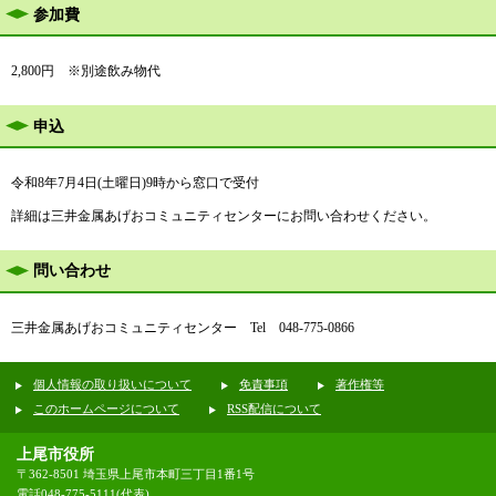
参加費
2,800円 ※別途飲み物代
申込
令和8年7月4日(土曜日)9時から窓口で受付
詳細は三井金属あげおコミュニティセンターにお問い合わせください。
問い合わせ
三井金属あげおコミュニティセンター Tel 048-775-0866
個人情報の取り扱いについて
免責事項
著作権等
このホームページについて
RSS配信について
上尾市役所
〒362-8501 埼玉県上尾市本町三丁目1番1号
電話048-775-5111(代表)