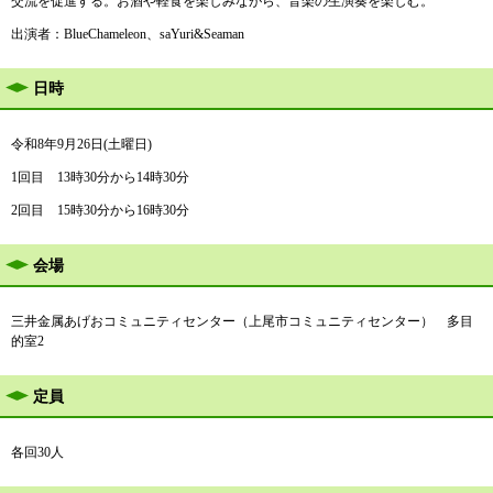
交流を促進する。お酒や軽食を楽しみながら、音楽の生演奏を楽しむ。
出演者：BlueChameleon、saYuri&Seaman
日時
令和8年9月26日(土曜日)
1回目 13時30分から14時30分
2回目 15時30分から16時30分
会場
三井金属あげおコミュニティセンター（上尾市コミュニティセンター） 多目
的室2
定員
各回30人