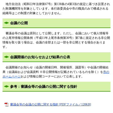
地方自治法（昭和22年法律第67号）第138条の4第3項の規定に基づき設置され
た附属機関等を対象としています。各行政委員会や市の職員のみで構成される
組織等はこの制度の対象としておりません。
会議の公開
審議会等の会議は原則として公開します。ただし、会議において個人情報等
の上尾市情報公開条例（平成11年上尾市条例第30号）第7条に規定される非公開
情報を取り扱う場合は、会議の全部または一部を非公開とする場合がありま
す。
会議開催のお知らせおよび結果の公表
会議開催のお知らせ（会議の開催日時、開催場所、議題等）や会議の開催結
果（会議録および会議資料 ※非公開情報が記載されているものを除く）を
市の
ホームページ
および情報公開コーナーにおいて公表します。
参考：審議会等の会議の公開に関する指針
審議会等の会議の公開に関する指針 [PDFファイル／128KB]