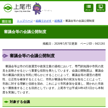
トップページ
>
組織でさがす
>
総務課
> 審議会等の会議公開制度
審議会等の会議公開制度
掲載日：2026年5月7日更新
ページID：0421261
審議会等の会議公開制度
審議会等は市の行政運営や政策立案の過程において、専門的知識や市民の意
見を反映させるという重要な役割を果たしています。会議公開制度は、審議会
等の審議の状況を市民に明らかにすることによって、審議会等の運営の透明
性、公正性を確保するとともに、市民が審議会等の状況を知ることによって、
市政に対する理解と信頼を深め、これにより市民参加を促進し、開かれた市政
を一層推進することを目的としています。上尾市では平成14年4月1日から本制
度を実施しています。
対象する会議