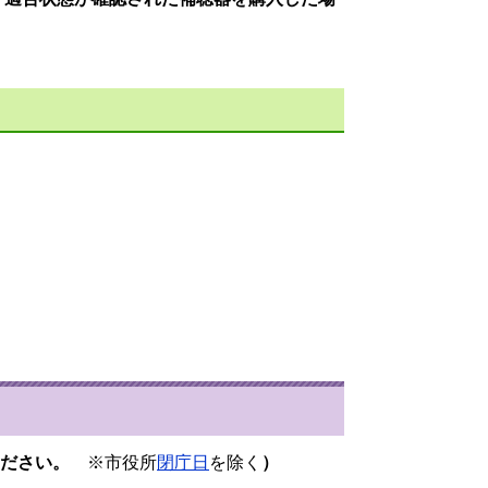
しください。
※市役所
閉庁日
を除く
）