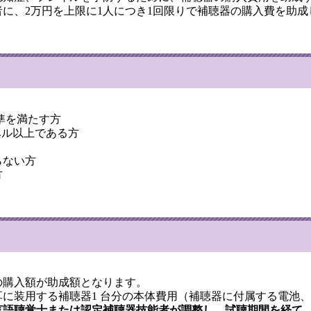
に、2万円を上限に1人につき1回限りで補聴器の購入費を助成
基準を満たす方
ベル以上である方
らない方
方
の購入額が助成額となります。
に装用する補聴器1 台分の本体費用（補聴器に付属する電池
言語聴覚士または認定補聴器技能者が調整し、試聴期間を経て