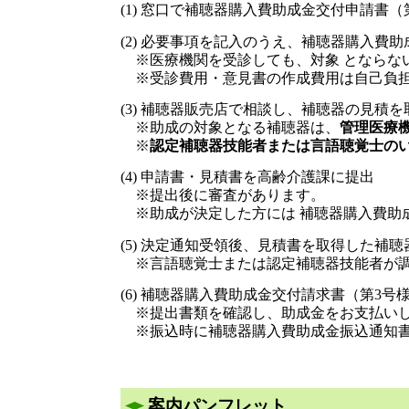
(1) 窓口で補聴器購入費助成金交付申請書（
(2) 必要事項を記入のうえ、補聴器購入費
※医療機関を受診しても、対象 とならない
※受診費用・意見書の作成費用は自己負担
(3) 補聴器販売店で相談し、補聴器の見積を
※助成の対象となる補聴器は、
管理医療
※
認定補聴器技能者または言語聴覚士の
(4) 申請書・見積書を高齢介護課に提出
※提出後に審査があります。
※助成が決定した方には 補聴器購入費助
(5) 決定通知受領後、見積書を取得した補
​ ※言語聴覚士または認定補聴器技能者が
(6) 補聴器購入費助成金交付請求書（第3
※提出書類を確認し、助成金をお支払い
※振込時に補聴器購入費助成金振込通知書
案内パンフレット