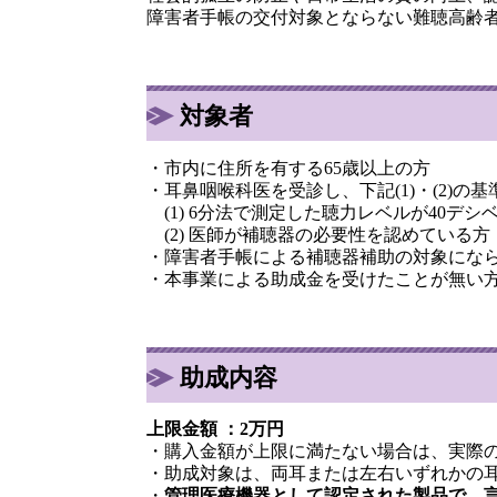
障害者手帳の交付対象とならない難聴高齢者
対象者
・市内に住所を有する65歳以上の方
・耳鼻咽喉科医を受診し、下記(1)・(2)の
(1) 6分法で測定した聴力レベルが40デシ
(2) 医師が補聴器の必要性を認めている方
・障害者手帳による補聴器補助の対象にな
・本事業による助成金を受けたことが無い
助成内容
上限金額 ：2万円
・購入金額が上限に満たない場合は、実際
・助成対象は、両耳または左右いずれかの耳
・
管理医療機器として認定された製品で、