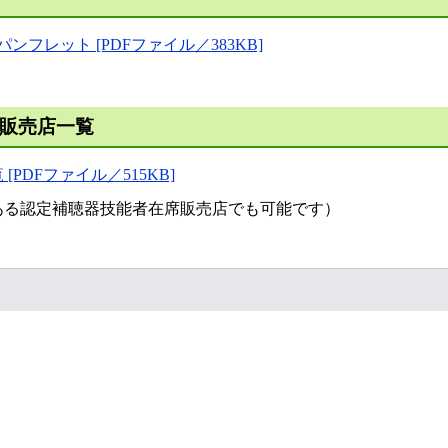
フレット [PDFファイル／383KB]
販売店一覧
DFファイル／515KB]
ある認定補聴器技能者在席販売店でも可能です）