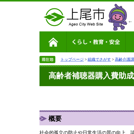
トップページ
>
組織でさがす
>
高齢介護
高齢者補聴器購入費助成
概要
社会的孤立の防止や日常生活の質の向上、