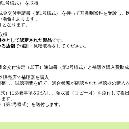
第1号様式） を取得
助成金交付申請書（第1号様式） を持って耳鼻咽喉科を受診し
場合もあります 。
 となります。
取得
機器として認定された製品
です。
いる店舗
で相談・見積取得をしてください。
成金交付決定（却下）通知書（第2号様式）と補聴器購入費助成
聴器販売店で補聴器を購入
調整し、試聴期間を経て、適合状態が確認された補聴器の購入
号様式）に必要事項を記入し、領収書（コピー可）を添付して提
します。
（第4号様式）を送付します。