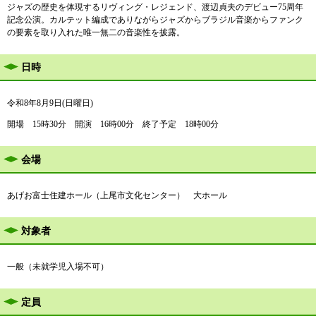
ジャズの歴史を体現するリヴィング・レジェンド、渡辺貞夫のデビュー75周年
記念公演。カルテット編成でありながらジャズからブラジル音楽からファンク
の要素を取り入れた唯一無二の音楽性を披露。
日時
​令和8年8月9日(日曜日)
開場 15時30分 開演 16時00分 終了予定 18時00分
会場
あげお富士住建ホール（上尾市文化センター） 大ホール
対象者
一般（未就学児入場不可）
定員