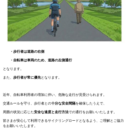
・歩行者は道路の右側
・自転車は車両のため、道路の左側通行
となります。
また、
歩行者が常に優先
となります。​
近年、自転車利用者の増加に伴い、危険な走行が見受けられます。
交通ルールを守り、歩行者との
十分な安全間隔
を確保したうえで、
周囲の状況に応じた
安全な速度と走行方法
での通行をお願いいたします。
皆さまが安心して利用できるサイクリングロードとなるよう、ご理解とご協力
をお願いいたします。