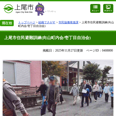
トップページ
>
組織でさがす
>
市民協働推進課
> 上尾市住民避難訓練(向山
町内会/壱丁目自治会)
上尾市住民避難訓練(向山町内会/壱丁目自治会)
掲載日：2025年11月27日更新
ページID：0408800