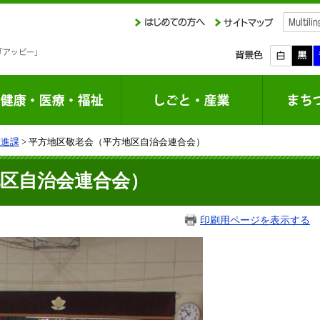
推進課
> 平方地区敬老会（平方地区自治会連合会）
区自治会連合会）
印刷用ページを表示する
掲