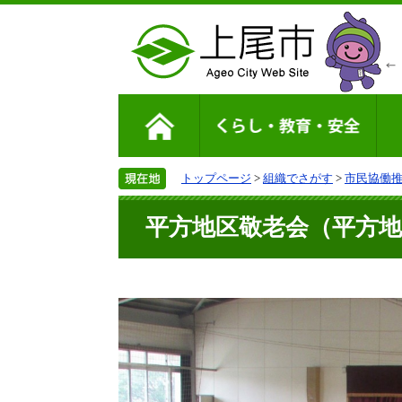
トップページ
>
組織でさがす
>
市民協働
平方地区敬老会（平方地