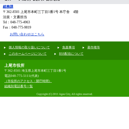
総務課
〒362-8501
上尾市本町三丁目1番1号 本庁舎 4階
法規・文書担当
Tel：048-775-4963
Fax：048-775-9819
お問い合わせはこちら
個人情報の取り扱いについて
免責事項
著作権等
このホームページについて
RSS配信について
上尾市役所
〒362-8501 埼玉県上尾市本町三丁目1番1号
電話048-775-5111(代表)
（市役所のアクセス・開庁時間）
組織別電話番号一覧
Copyright (C) 2011 Ageo City, All rights reserved.