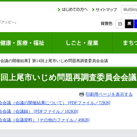
【会議の開催結果】第14回上尾市いじめ問題再調査委員会会議
4回上尾市いじめ問題再調査委員会会議
印刷用ページを表示する
掲
会議（会議の開催結果について） [PDFファイル／72KB]
議（会議録） [PDFファイル／182KB]
会議（会議資料） [その他のファイル／49KB]