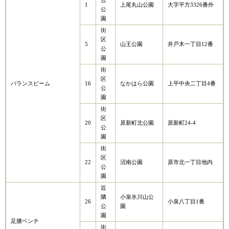
合
1
上尾丸山公園
大字平方3326番外
公
園
街
区
5
山王公園
井戸木一丁目12番
公
園
街
区
バランスビーム
16
なかはら公園
上平中央二丁目4番
公
園
街
区
20
原新町北公園
原新町24-4
公
園
街
区
22
沼南公園
原市北一丁目地内
公
園
近
隣
小泉氷川山公
26
小泉八丁目1番
公
園
園
足腰ベンチ
街