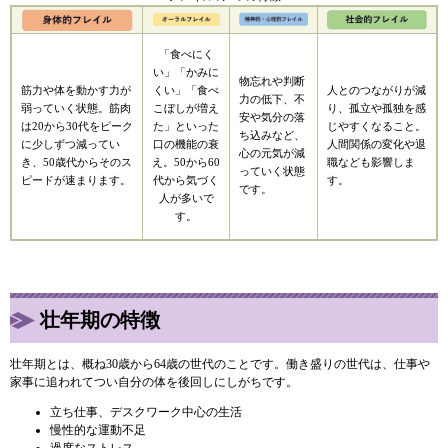
「食べにく
い」「かみに
物忘れや判断
筋力や体を動かす力が
くい」「食べ
人とのつながりが減
力の低下、不
弱っていく状態。筋肉
こぼしが増え
り、孤立や孤独を感
安や気分の落
は20から30代をピーク
た」といった
じやすくなること。
ち込みなど、
に少しずつ減ってい
口の機能の衰
人間関係の変化や退
心の元気が減
き、50歳代からそのス
え。50から60
職なども影響しま
っていく状態
ピードが速まります。
代から気づく
す。
です。
人が多いで
す。
壮年期の特徴
壮年期とは、概ね30歳から64歳の世代のことです。働き盛りの世代は、仕事や
家事に追われてつい自分の体を後回しにしがちです。
立ち仕事、デスクワーク中心の生活
慢性的な運動不足
過度なストレス