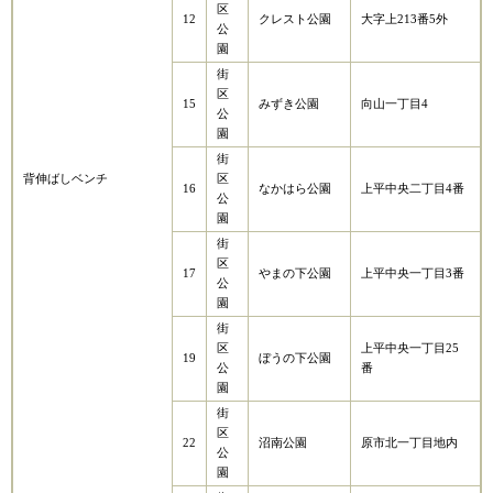
区
12
クレスト公園
大字上213番5外
公
園
街
区
15
みずき公園
向山一丁目4
公
園
街
背伸ばしベンチ
区
16
なかはら公園
上平中央二丁目4番
公
園
街
区
17
やまの下公園
上平中央一丁目3番
公
園
街
区
上平中央一丁目25
19
ぼうの下公園
公
番
園
街
区
22
沼南公園
原市北一丁目地内
公
園