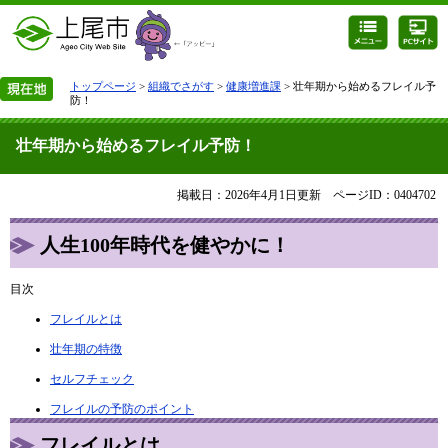
トップページ
>
組織でさがす
>
健康増進課
> 壮年期から始めるフレイル予
防！
壮年期から始めるフレイル予防！
掲載日：2026年4月1日更新
ページID：0404702
人生100年時代を健やかに！
目次
フレイルとは
壮年期の特徴
セルフチェック
フレイルの予防のポイント
フレイルとは