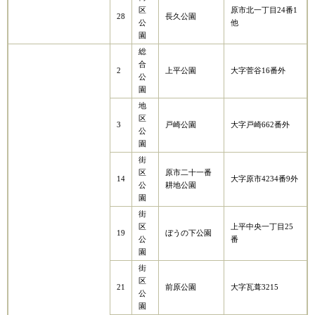
区
原市北一丁目24番1
28
長久公園
公
他
園
総
合
2
上平公園
大字菅谷16番外
公
園
地
区
3
戸崎公園
大字戸崎662番外
公
園
街
区
原市二十一番
14
大字原市4234番9外
公
耕地公園
園
街
区
上平中央一丁目25
19
ぼうの下公園
公
番
園
街
区
21
前原公園
大字瓦葺3215
公
園