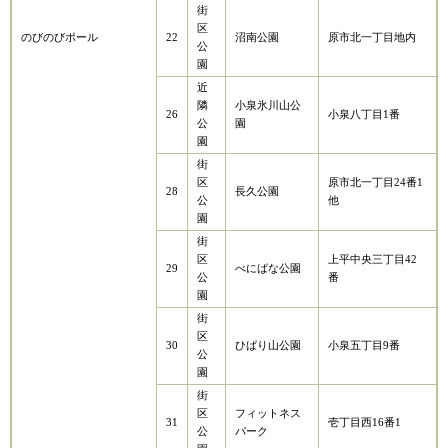
街
区
のびのびポール
22
沼南公園
原市北一丁目地内
公
園
近
隣
小泉氷川山公
26
小泉八丁目1番
公
園
園
街
区
原市北一丁目24番1
28
長久公園
公
他
園
街
区
上平中央三丁目42
29
べにばな公園
公
番
園
街
区
30
ひばり山公園
小泉五丁目9番
公
園
街
区
フィットネス
31
壱丁目西16番1
公
パーク