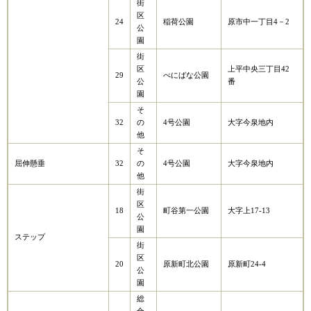
街
区
24
稲荷公園
原市中一丁目4－2
公
園
街
区
上平中央三丁目42
29
べにばな公園
公
番
園
そ
32
の
4号公園
大字今泉地内
他
そ
屈伸懸垂
32
の
4号公園
大字今泉地内
他
街
区
18
町谷第一公園
大字上17-13
公
園
ステップ
街
区
20
原新町北公園
原新町24-4
公
園
総