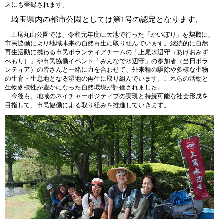
スにも登録されます。
埼玉県内の都市公園としては第1号の認定となります。
上尾丸山公園では、令和元年度に大池で行った「かいぼり」を契機に、
市民協働により地域本来の自然再生に取り組んでいます。継続的に自然
再生活動に携わる市民ボランティアチームの「上尾水辺守（あげおみず
べもり）」や市民協働イベント「みんなで水辺守」の参加者（当日ボラ
ンティア）の皆さんと一緒に力を合わせて、外来種の駆除や多様な生物
の生育・生息地となる湿地の再生に取り組んでいます。これらの活動と
生物多様性が豊かになった自然環境が評価されました。
今後も、地域のネイチャーポジティブの実現と持続可能な社会形成を
目指して、市民協働による取り組みを推進していきます。