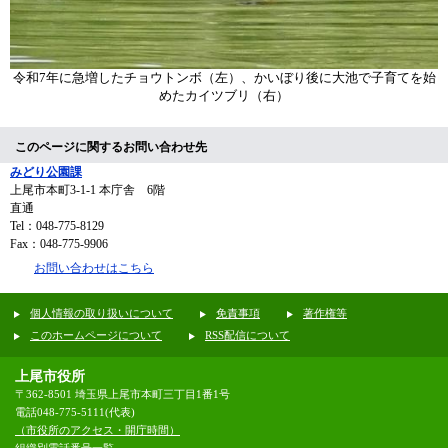
令和7年に急増したチョウトンボ（左）、かいぼり後に大池で子育てを始
めたカイツブリ（右）
このページに関するお問い合わせ先
みどり公園課
上尾市本町3-1-1 本庁舎 6階
直通
Tel：048-775-8129
Fax：048-775-9906
お問い合わせはこちら
個人情報の取り扱いについて
免責事項
著作権等
このホームページについて
RSS配信について
上尾市役所
〒362-8501 埼玉県上尾市本町三丁目1番1号
電話048-775-5111(代表)
（市役所のアクセス・開庁時間）