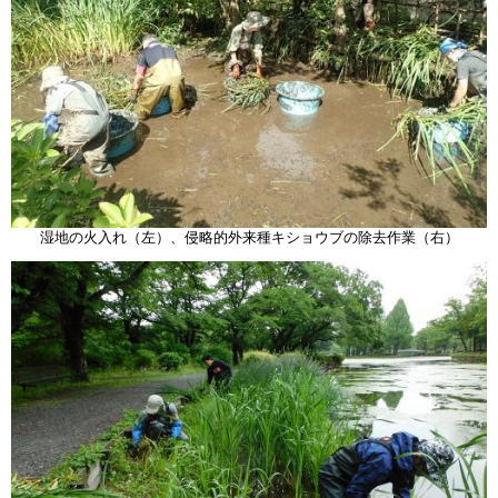
湿地の火入れ（左）、侵略的外来種キショウブの除去作業（右）