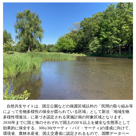
自然共生サイトは、国立公園などの保護区域以外の「民間の取り組み等
​
によって生物多様性の保全が図られている区域」として新法「地域生物
多様性増進法」に基づき認定される実施計画の対象区域となります。
2030年までに陸と海のそれぞれで国土の30％以上を健全な生態系として
効果的に保全する、30by30(サーティ・バイ・サーティ)の達成に向けて、
環境省、農林水産省、国土交通省に認定されるもので、国際データベー