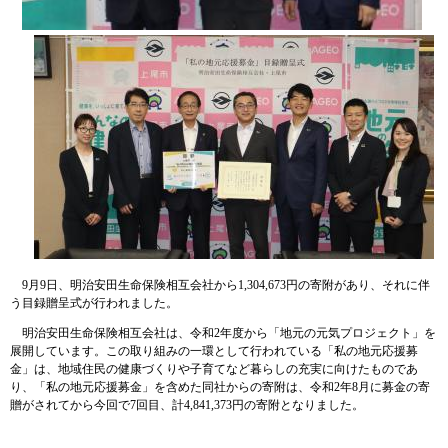
9月9日、明治安田生命保険相互会社から
1,304,673​
円の寄附があり、それに伴
う目録贈呈式が行われました。
明治安田生命保険相互会社は、令和2年度から「地元の元気プロジェクト」を
展開しています。この取り組みの一環として行われている
「私の地元応援募
金」は、地域住民の健康づくりや子育てなど暮らしの充実に向けたものであ
り、「私の地元応援募金」を含めた同社からの寄附は、令和2年8月に募金の寄
贈がされてから今回で7回目、計4,841,373円の寄附となりました。​