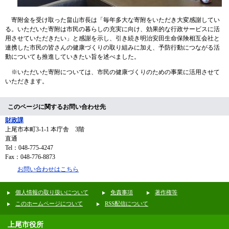
寄附​
金を受け取った畠山市長は「毎年多大な寄附をいただき大変感謝してい
る。いただいた寄附は
市民の暮らしの充実に向け、効果的な行政サービスに活
用させていただきたい​
」と感謝を示し、
引き続き​明治安田生命保険相互会社と
連携した市民の皆さんの健康づくりの取り組みに加え、予防行動につながる活
動についても推進していきたい旨
を述べました。
※いただいた寄附については、市民の健康づくりのための事業に活用させて
いただきます。
このページに関するお問い合わせ先
財政課
上尾市本町3-1-1 本庁舎 3階
直通
Tel：048-775-4247
Fax：048-776-8873
お問い合わせはこちら
個人情報の取り扱いについて
免責事項
著作権等
このホームページについて
RSS配信について
上尾市役所