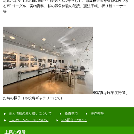
写真パネル（上尾市の戦中・戦後パネルを含む）、原爆被害等を疑似体験でき
るVRゴーグル、実物資料、私の戦争体験の朗読、憲法手帳、折り鶴コーナー
等
※写真は昨年度開催し
た時の様子（市役所ギャラリーにて）
個人情報の取り扱いについて
免責事項
著作権等
このホームページについて
RSS配信について
上尾市役所