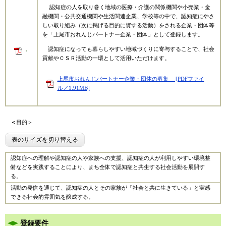
​認知症の人を取り巻く地域の医療・介護の関係機関や小売業・金
融機関・公共交通機関や生活関連企業、学校等の中で、認知症にやさ
しい取り組み（次に掲げる目的に資する活動）をされる企業・団体等
を「上尾市おれんじパートナー企業・団体」として登録します。
認知症になっても暮らしやすい地域づくりに寄与することで、社会
貢献やＣＳＲ活動の一環として活用いただけます。
上尾市おれんじパートナー企業・団体の募集 [PDFファイ
ル／1.91MB]
＜
目的＞
表のサイズを切り替える
認知症への理解や認知症の人や家族への支援、認知症の人が利用しやすい環境整
備などを実践することにより、まち全体で認知症と共生する社会活動を展開す
る。
活動の発信を通じて、認知症の人とその家族が「社会と共に生きている」と実感
できる社会的雰囲気を醸成する。
登録要件