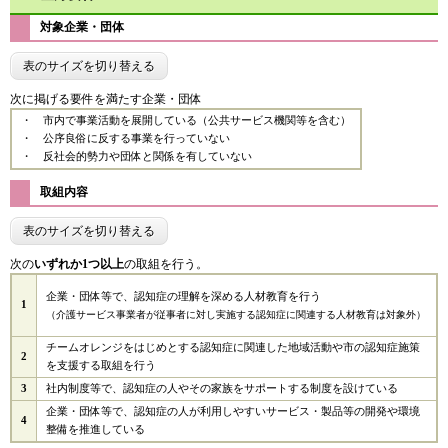
対象企業・団体
表のサイズを切り替える
次に掲げる要件を満たす企業・団体
​・ 市内で事業活動を展開している（公共サービス機関等を含む）
・ 公序良俗に反する事業を行っていない
・ 反社会的勢力や団体と関係を有していない
取組内容
表のサイズを切り替える
次の
いずれか1つ以上
の取組を行う。
企業・団体等で、認知症の理解を深める人材教育を行う
1
（介護サービス事業者が従事者に対し実施する認知症に関連する人材教育は対象外）
チームオレンジをはじめとする認知症に関連した地域活動や市の認知症施策
2
を支援する取組を行う
3
社内制度等で、認知症の人やその家族をサポートする制度を設けている
企業・団体等で、認知症の人が利用しやすいサービス・製品等の開発や環境
4
整備を推進している