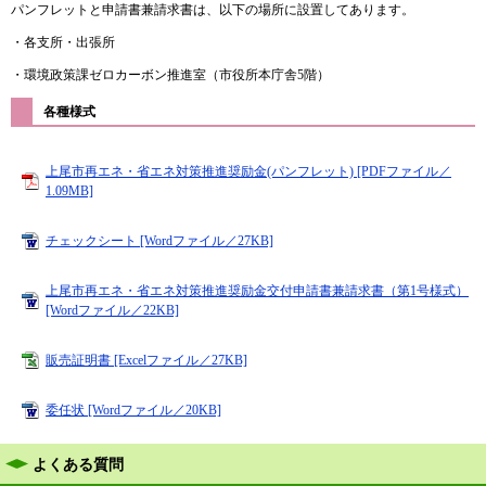
パンフレットと申請書兼請求書は、以下の場所に設置してあります。
・各支所・出張所
・環境政策課ゼロカーボン推進室（市役所本庁舎5階）
各種様式
上尾市再エネ・省エネ対策推進奨励金(パンフレット) [PDFファイル／
1.09MB]
チェックシート [Wordファイル／27KB]
上尾市再エネ・省エネ対策推進奨励金交付申請書兼請求書（第1号様式）
[Wordファイル／22KB]
販売証明書 [Excelファイル／27KB]
委任状 [Wordファイル／20KB]
よくある質問