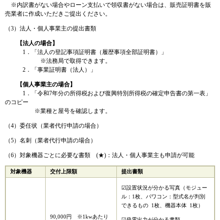
※内訳書がない場合やローン支払いで領収書がない場合は、販売証明書を販
売業者に作成いただきご提出ください。
（3）法人・個人事業主の提出書類
【法人の場合】
1．「法人の登記事項証明書（履歴事項全部証明書）」
※法務局で取得できます。
2．「事業証明書（法人）」​​
【個人事業主の場合】
1．「令和7年分の所得税および復興特別所得税の確定申告書の第一表」
のコピー
​ ※業種と屋号を確認します。
（4）委任状（業者代行申請の場合）
（5）名刺（業者代行申請の場合）
（6）対象機器ごとに必要な書類 (★)：法人・個人事業主も申請が可能
対象機器
交付上限額
提出書類
☑設置状況が分かる写真（モジュー
ル：1枚、パワコン：型式名が判別
できるもの 1枚、機器本体 1枚）
90,000円 ※1kwあたり
☑発電出力が分かる書類