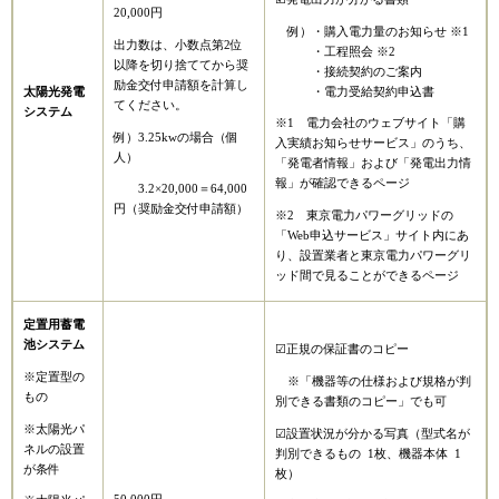
20,000円
例）・購入電力量のお知らせ ※1
出力数は、小数点第2位
・工程照会 ※2
以降を切り捨ててから奨
・接続契約のご案内​
励金交付申請額を計算し
・電力受給契約申込書
太陽光発電
てください。
システム
※1 電力会社のウェブサイト「購
例）3.25kwの場合（個
入実績お知らせサービス」のうち、
人）
「発電者情報」および「発電出力情
報」が確認できるページ
3.2×20,000＝64,000
円（奨励金交付申請額）
※2 東京電力パワーグリッドの
「Web申込サービス」サイト内にあ
り、設置業者と東京電力パワーグリ
ッド間で見ることができるページ
定置用蓄電
池システム
☑正規の保証書のコピー
※定置型の
※「機器等の仕様および規格が判
もの
別できる書類のコピー」でも可
※太陽光パ
☑設置状況が分かる写真（型式名が
ネルの設置
判別できるもの 1枚、機器本体 1
が条件
枚）