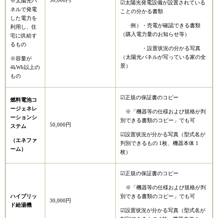
50,000円
※太陽光パ
☑太陽光発電設備が設置されている
ネルで発電
ことの分かる書類
した電力を
例）・売電が確認できる書類
利用し、住
（購入電力量のお知らせ等）
宅に供給す
るもの
・設置状況の分かる写真
（太陽光パネルが写っている家の全
※容量が
景）
4kWh以上の
もの
☑正規の保証書のコピー
​燃料電池コ
ージェネレ
※「機器等の仕様および規格が判
ーションシ
別できる書類のコピー」でも可
50,000円
ステム
☑設置状況が分かる写真（型式名が
（エネファ
判別できるもの 1枚、機器本体 1
ーム）
枚）
☑正規の保証書のコピー
※「機器等の仕様および規格が判
ハイブリッ
別できる書類のコピー」でも可
30,000円
ド給湯機
☑設置状況が分かる写真（型式名が