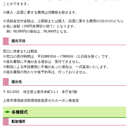
ことができます。
※購入・設置に要する費用は消費税を除きます。
※奨励金交付金額は、上限額または購入・設置に要する費用の2分の1のどちら
か低い金額（100円未満切り捨て）となります。
例）99,999円の場合は、99,900円となる。
提出方法
窓口に持参または郵送
※窓口の受付時間は、平日8時30分～17時00分（土日祝を除く）です。
※提出書類に不備がある場合は、受付できません。
※郵送による申請書類に不備があった場合は、一式返送いたします。
※提出書類の預かりや仮予約等は、行っておりません。
提出先
〒362-8501 埼玉県上尾市本町3-1-1 本庁舎5階
上尾市環境経済部環境政策課ゼロカーボン推進室
各種様式
配架場所