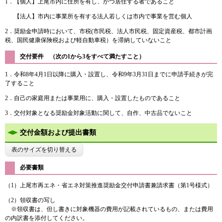
1．【個人】上尾市内に住所を有し、かつ居住する者であること
【法人】市内に事業所を有する法人若しくは市内で事業を営む個人
2．奨励金申請時において、市税(市民税、法人市民税、固定資産税、都市計画
税、国民健康保険税および軽自動車税）を滞納していないこと
交付要件 （次の1から3をすべて満たすこと）
1．令和8年4月1日以降に購入・設置し、令和9年3月31日までに申請手続きが完
了すること
2．自己の家庭用または事業用に、購入・設置したものであること
3．交付対象となる奨励金対象活動に関して、自作、中古品でないこと
交付金額および提出書類
表のサイズを切り替える
必要書類
（1）上尾市再エネ・省エネ対策推進奨励金交付申請書兼請求書（第1号様式）
（2）領収書の写し
​ ※領収書は、但し書きに対象機器の費用が記載されているもの、または費用
の内訳書を添付してください。