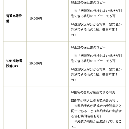
☑正規の保証書のコピー
※「機器等の仕様および規格が判
普通充電設
別できる書類のコピー」でも可
10,000円
備
☑設置状況が分かる写真（型式名が
判別できるもの 1枚、機器本体 1
枚）
☑正規の保証書のコピー
※「機器等の仕様および規格が判
V2H充放電
別できる書類のコピー」でも可
50,000円
設備(★)
☑設置状況が分かる写真（型式名が
判別できるもの 1枚、機器本体 1
枚）
☑住宅の全景が確認できる写真
☑住宅の購入に係る契約書の写し
※契約者名が助成金の申請者名と
同一であること（契約者名に申請者
を含む共同名義も可）
※経費の明細が記載されているこ
と。