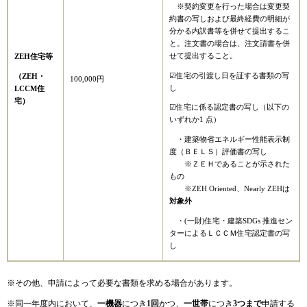
※契約変更を行った場合は変更契
約書の写しおよび最終経費の明細が
分かる内訳書等を併せて提出するこ
と。注文書の場合は、注文請書を併
せて提出すること。
ZEH住宅等
☑住宅の引渡し日を証する書類の写
（ZEH・
100,000円
し
LCCM住
宅）
☑住宅に係る認定書の写し（以下の
いずれか1 点）
・建築物省エネルギー性能表示制
度（ＢＥＬＳ）評価書の写し
※ＺＥＨであることが示された
もの
※ZEH Oriented、Nearly ZEHは
対象外
・(一財)住宅・建築SDGs 推進セン
ターによるＬＣＣＭ住宅認定書の写
し
※その他、申請によって必要な書類を求める場合があります。
※同一年度内において、
一機器
につき
1回
かつ、
一世帯
につき
3つまで
申請する