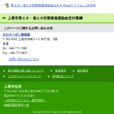
再エネ・省エネ対策推進奨励金Ｑ＆Ａ [Excelファイル／247KB]
上尾市再エネ・省エネ対策推進奨励金交付要綱
このページに関するお問い合わせ先
ゼロカーボン推進室
〒362-8501
上尾市本町3-1-1 本庁舎 5階
直通
Tel：048-775-7308
Fax：048-775-9872
お問い合わせはこちら
個人情報の取り扱いについて
免責事項
著作権等
このホームページについて
RSS配信について
上尾市役所
〒362-8501 埼玉県上尾市本町三丁目1番1号
電話048-775-5111(代表)
（市役所のアクセス・開庁時間）
組織別電話番号一覧
Copyright (C) 2011 Ageo City, All rights reserved.