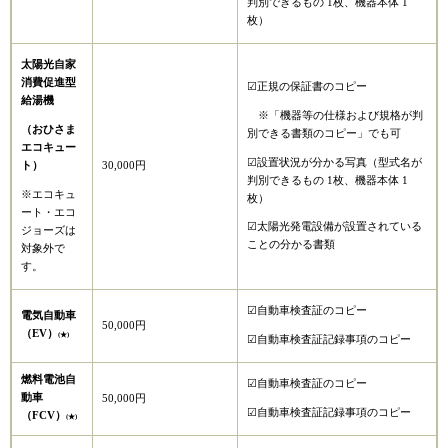
判別できるもの 1枚、機器本体 1
枚）
太陽光自家
消費促進型
☑正規の保証書のコピー
給湯機
※「機器等の仕様および規格が判
（おひさま
別できる書類のコピー」でも可
エコキュー
☑設置状況が分かる写真（型式名が
30,000円
ト）
判別できるもの 1枚、機器本体 1
※エコキュ
枚）
ート・エコ
☑太陽光発電設備が設置されている
ジョーズは
ことの分かる書類
対象外で
す。
☑自動車検査証のコピー
電気自動車
50,000円
（EV）
(★)
☑自動車検査証記録事項のコピー
燃料電池自
☑自動車検査証のコピー
動車
50,000円
☑自動車検査証記録事項のコピー
（FCV）
(★)