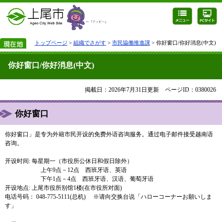
トップページ
>
組織でさがす
>
市民協働推進課
> 你好窗口/你好消息(中文)
你好窗口/你好消息(中文)
掲載日：2026年7月31日更新
ページID：0380026
你好窗口
你好窗口」是专为外籍市民开设的免费外语咨询服务。通过电子邮件接受越南语
咨询。
开设时间: 每星期一（市役所公休日和假日除外）
上午9点－12点 西班牙语、英语
下午1点－4点 西班牙语、汉语、葡萄牙语
开设地点: 上尾市役所别馆1楼(在市役所对面)
电话号码： 048-775-5111(总机) ※请向交换台说「ハローコーナーお願いしま
す」