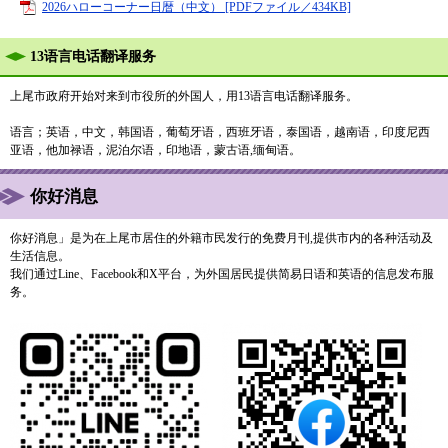
2026ハローコーナー日暦（中文） [PDFファイル／434KB]
13语言电话翻译服务
上尾市政府开始对来到市役所的外国人，用13语言电话翻译服务。
语言；英语，中文，韩国语，葡萄牙语，西班牙语，泰国语，越南语，印度尼西
亚语，他加禄语，泥泊尔语，印地语，蒙古语,缅甸语。
你好消息
你好消息」是为在上尾市居住的外籍市民发行的免费月刊,提供市内的各种活动及
生活信息。
我们通过Line、Facebook和X平台，为外国居民提供简易日语和英语的信息发布服
务。