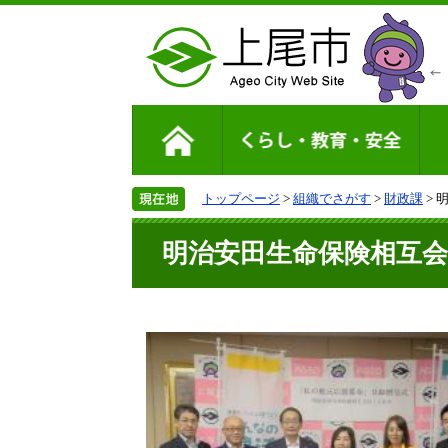
トップページ
>
組織でさがす
>
財政課
>
明治安田生命保険相互