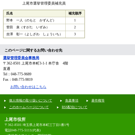
上尾市選挙管理委員補充員
氏名
補充順序
野本 一人（のもと かずんど）
1
菅田 泉（すがた いずみ）
2
吉澤 彰一（よしざわ しょういち）
3
このページに関するお問い合わせ先
選挙管理委員会事務局
〒362-8501
上尾市本町3-1-1 本庁舎 4階
直通
Tel：048-775-9689
Fax：048-775-9819
お問い合わせはこちら
個人情報の取り扱いについて
免責事項
著作権等
このホームページについて
RSS配信について
上尾市役所
〒362-8501 埼玉県上尾市本町三丁目1番1号
電話048-775-5111(代表)