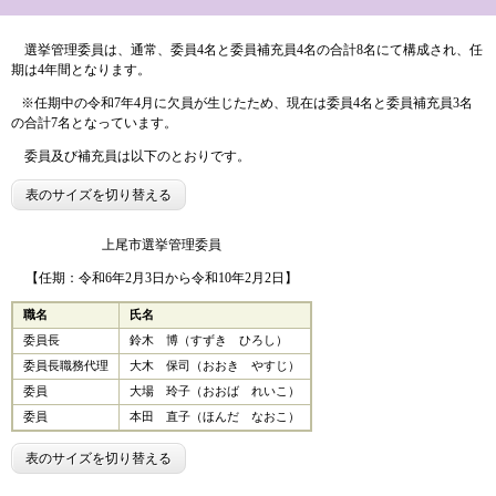
選挙管理委員は、通常、委員4名と委員補充員4名の合計8名にて構成され、任
期は4年間となります。
※任期中の令和7年4月に欠員が生じたため、現在は委員4名と委員補充員3名
の合計7名となっています。
委員及び補充員は以下のとおりです。
表のサイズを切り替える
上尾市選挙管理委員
【任期：令和6年2月3日から令和10年2月2日】
職名
氏名
委員長
鈴木 博（すずき ひろし）
委員長職務代理
大木 保司（おおき やすじ）
委員
大場 玲子（おおば れいこ）
委員
本田 直子（ほんだ なおこ）
表のサイズを切り替える