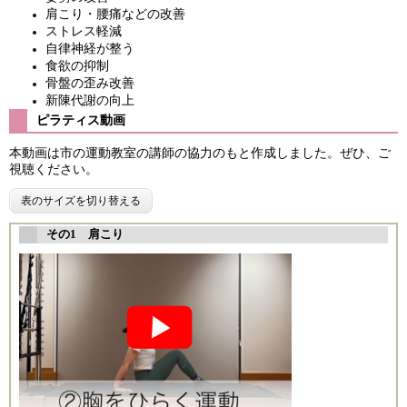
肩こり・腰痛などの改善
ストレス軽減
自律神経が整う
食欲の抑制
骨盤の歪み改善
新陳代謝の向上 ​
ピラティス動画
本動画は市の運動教室の講師の協力のもと作成しました。​ぜひ、ご
視聴ください。
表のサイズを切り替える
​その1 肩こり