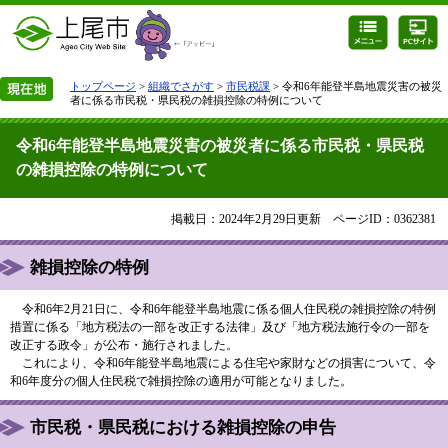
トップページ
>
組織でさがす
>
市民税課
> 令和6年能登半島地震災害の被災
者に係る市民税・県民税の雑損控除の特例について
令和6年能登半島地震災害の被災者に係る市民税・県民税
の雑損控除の特例について
掲載日：2024年2月29日更新
ページID：0362381
雑損控除の特例
令和6年2月21日に、令和6年能登半島地震に係る個人住民税の雑損控除の特例
措置に係る「地方税法の一部を改正する法律」及び「地方税法施行令の一部を
改正する政令」が公布・施行されました。
これにより、令和6年能登半島地震による住宅や家財などの損害について、令
和6年度分の個人住民税で雑損控除の適用が可能となりました。
市民税・県民税における雑損控除の申告