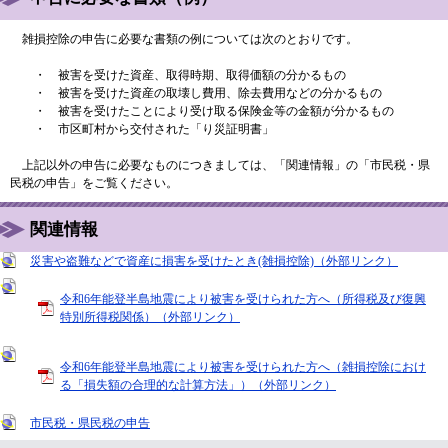
雑損控除の申告に必要な書類の例については次のとおりです。
・ 被害を受けた資産、取得時期、取得価額の分かるもの
・ 被害を受けた資産の取壊し費用、除去費用などの分かるもの
・ 被害を受けたことにより受け取る保険金等の金額が分かるもの
・ 市区町村から交付された「り災証明書」
上記以外の申告に必要なものにつきましては、「関連情報」の「市民税・県
民税の申告」をご覧ください。
関連情報
災害や盗難などで資産に損害を受けたとき(雑損控除)（外部リンク）
令和6年能登半島地震により被害を受けられた方へ（所得税及び復興
特別所得税関係）（外部リンク）
令和6年能登半島地震により被害を受けられた方へ（雑損控除におけ
る「損失額の合理的な計算方法」）（外部リンク）
市民税・県民税の申告