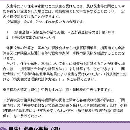
災害等により住宅や家財などに損害を受けたとき、及び災害等に関連してや
むを得ない支出をした場合には、雑損控除として申告をすることにより、一定
の所得控除を受けることができます。
控除額は、次の1、2のいずれか多い方の金額です。
1 （損害金額－保険金等の補てん額）－総所得金額等の合計額×10％
2 災害関連支出の金額－5万円
雑損控除の計算は、基本的に保険会社からの損害額明細書、損害補てん金計
算書又は保険金支払通知書等で住宅や家財、車両の損失額を確認することにな
ります。
ただし、住宅や家財、車両について個々に損失額を計算することが困難な場
合には、「損失額の合理的な計算方法」により計算することができます。「関
連情報」の「令和6年能登半島地震により被害を受けられた方へ（雑損控除にお
ける「損失額の合理的な計算方法」）」 をご参照ください。
※所得税の確定（還付）申告をすれば、市・県民税の申告は不要です。
※所得税及び復興特別所得税関係の災害に関する各種税制措置の詳細は、「関
連情報」の「災害や盗難などで資産に損害を受けたとき(雑損控除)」及び「令和
6年能登半島地震により被害を受けられた方へ（所得税及び復興特別所得税関
係）」をご参照ください。
申告に必要な書類（例）