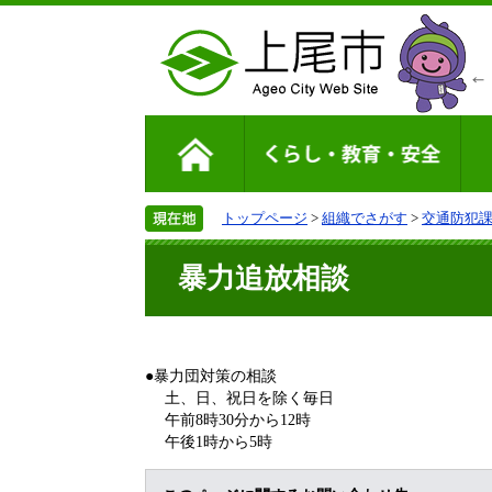
トップページ
>
組織でさがす
>
交通防犯
暴力追放相談
●暴力団対策の相談
土、日、祝日を除く毎日
午前8時30分から12時
午後1時から5時