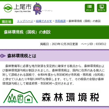
トップページ
>
組織でさがす
>
市民税課
> 森林環境税（国税）の創設
森林環境税（国税）の創設
掲載日：2023年12月28日更新
ページID：0358512
森林環境税とは
森林整備等に必要な地方財源を安定的に確保する観点から、森林環境税およ
び森林環境譲与税が創設されました。森林環境税は、国内に住所のある個人に
対して課税される国税で、令和6年度から市区町村が市民税・県民税（住民税）
と併せて1人あたり年額1,000円を徴収します。そして、その税収の全額が森林
環境譲与税として都道府県・市区町村へ交付されます。