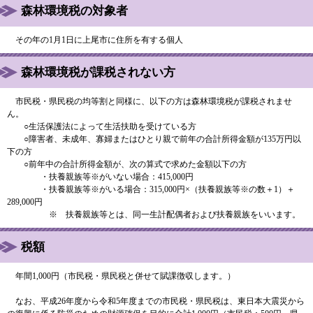
森林環境税の対象者
その年の1月1日に上尾市に住所を有する個人
森林環境税が課税されない方
市民税・県民税の均等割と同様に、以下の方は森林環境税が課税されませ
ん。
○生活保護法によって生活扶助を受けている方
○障害者、未成年、寡婦またはひとり親で前年の合計所得金額が135万円以
下の方
○前年中の合計所得金額が、次の算式で求めた金額以下の方
・扶養親族等※がいない場合：415,000円
・扶養親族等※がいる場合：315,000円×（扶養親族等※の数＋1）＋
289,000円
※ 扶養親族等とは、同一生計配偶者および扶養親族をいいます。
税額
年間1,000円（市民税・県民税と併せて賦課徴収します。）
なお、平成26年度から令和5年度までの市民税・県民税は、東日本大震災から