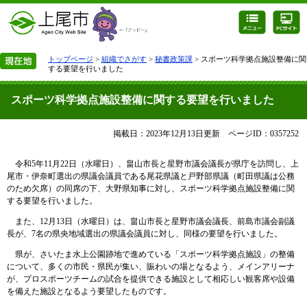
トップページ
>
組織でさがす
>
秘書政策課
> スポーツ科学拠点施設整備に関
する要望を行いました
スポーツ科学拠点施設整備に関する要望を行いました
掲載日：2023年12月13日更新
ページID：0357252
令和5年11月22日（水曜日）、畠山市長と星野市議会議長が県庁を訪問し、上
尾市・伊奈町選出の県議会議員である尾花県議と戸野部県議（町田県議は公務
のため欠席）の同席の下、大野県知事に対し、スポーツ科学拠点施設整備に関
する要望を行いました。
また、12月13日（水曜日）は、畠山市長と星野市議会議長、前島市議会副議
長が、7名の県央地域選出の県議会議員に対し、同様の要望を行いました。
県が、さいたま水上公園跡地で進めている「スポーツ科学拠点施設」の整備
について、多くの市民・県民が集い、賑わいの場となるよう、メインアリーナ
が、プロスポーツチームの試合を提供できる施設として相応しい観客席や設備
を備えた施設となるよう要望したものです。