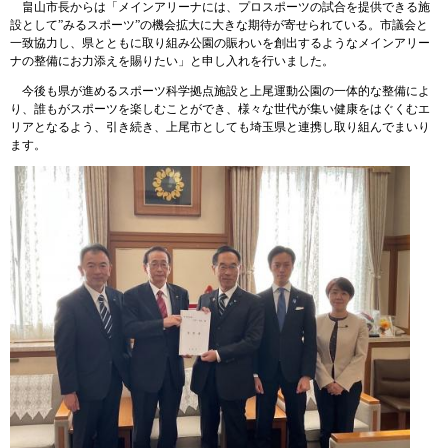
畠山市長からは「メインアリーナには、プロスポーツの試合を提供できる施
設として”みるスポーツ”の機会拡大に大きな期待が寄せられている。市議会と
一致協力し、県とともに取り組み公園の賑わいを創出するようなメインアリー
ナの整備にお力添えを賜りたい」と申し入れを行いました。
今後も県が進めるスポーツ科学拠点施設と上尾運動公園の一体的な整備によ
り、誰もがスポーツを楽しむことができ、様々な世代が集い健康をはぐくむエ
リアとなるよう、引き続き、上尾市としても埼玉県と連携し取り組んでまいり
ます。​