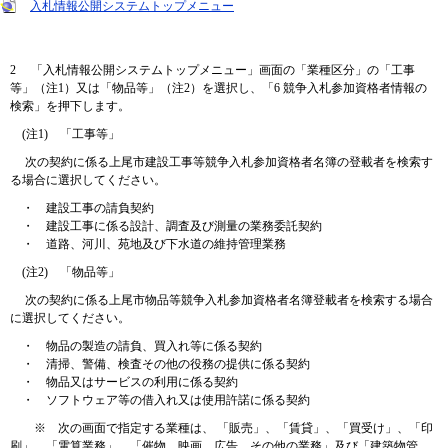
入札情報公開システムトップメニュー
2 「入札情報公開システムトップメニュー」画面の「業種区分」の「工事
等」（注1）又は「物品等」（注2）を選択し、「6 競争入札参加資格者情報の
検索」を押下します。
(注1) 「工事等」
次の契約に係る上尾市建設工事等競争入札参加資格者名簿の登載者を検索す
る場合に選択してください。
・ 建設工事の請負契約
・ 建設工事に係る設計、調査及び測量の業務委託契約
・ 道路、河川、苑地及び下水道の維持管理業務
(注2) 「物品等」
次の契約に係る上尾市物品等競争入札参加資格者名簿登載者を検索する場合
に選択してください。
・ 物品の製造の請負、買入れ等に係る契約
・ 清掃、警備、検査その他の役務の提供に係る契約
・ 物品又はサービスの利用に係る契約
・ ソフトウェア等の借入れ又は使用許諾に係る契約
※ 次の画面で指定する業種は、 「販売」、「賃貸」、「買受け」、「印
刷」、「電算業務」、「催物、映画、広告、その他の業務」及び「建築物管