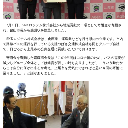
7月21日、SKKロジテム株式会社から地域貢献の一環として寄附金が寄贈さ
れ、畠山市長から感謝状を贈呈しました。
SKKロジテム株式会社は、倉庫業、運送業などを行う県内の企業です。市内
で路線バスの運行を行っている丸建つばさ交通株式会社も同じグループ会社
で、日ごろから上尾市の公共交通に貢献いただいております。
寄附金を寄贈した齋藤清会長は「この4年間はコロナ禍のため、バスの需要が
減少しグループ全体としては経営が苦しい時もありましたが、こういう時だか
らこそ自分に何が出来るか考え、上尾市を元気にできればと思い今回の寄附に
至りました。」と話がありました。​