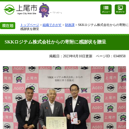
トップページ
>
組織でさがす
>
財政課
> SKKロジテム株式会社からの寄附に
感謝状を贈呈
SKKロジテム株式会社からの寄附に感謝状を贈呈
掲載日：2023年8月10日更新
ページID：0348958