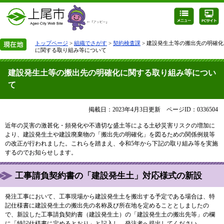
トップページ
>
組織でさがす
>
契約検査課
> 建設発生土等の搬出先の明確化
に関する取り組み等について
建設発生土等の搬出先の明確化に関する取り組み等につい
て
掲載日：2023年4月3日更新
ページID：0336504
近年の災害の激甚化・頻発化や不適切な盛土等による土砂災害リスクの増加に
より、建設発生土や建設廃棄物の「搬出先の明確化」を図るための関係例規等
の改正が行われました。これらを踏まえ、令和5年から下記の取り組み等を実施
するのでお知らせします。
工事請負契約書の「建設発生土」対応様式の新設
発注工事において、工事現場から建設発生土を搬出する予定である場合は、特
記仕様書に建設発生土の搬出先の名称及び所在地を定めることとしましたの
で、新設した工事請負契約書（建設発生土）の「建設発生土の搬出先等」の欄
に「特記仕様書に定めるとおり」と記入し、発注者へ提出してください。