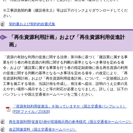
※工事請負契約書（建設発生土）等は以下のリンクよりダウンロードしてくだ
さい。
契約書および契約約款書式集
「再生資源利用計画」および「再生資源利用促進計
画」
「資源の有効な利用の促進に関する法律」第10条に基づく「建設業に属する事
業を行う者の再生資源の利用に関する判断の基準となるべき事項を定める省
令」および「建設業に属する事業を行う者の指定副産物に係る再生資源の利用
の促進に関する判断の基準となるべき事項を定める省令」の改定により、「再
生資源利用計画」および「再生資源利用促進計画」について、一定規模以上の
工事を施工する場合、当該計画を作成し、発注者へ提出、説明のうえ公衆の見
えやすい場所へ掲示すること等の対応が必要となりました。詳しくは、以下の
パンフレットや国土交通省ホームページをご覧ください。
「資源有効利用促進法」を知っていますか（国土交通省パンフレット）
[PDFファイル／251KB]
再生資源利用[促進]計画や現場掲示用の参考様式（国土交通省ホームページ）
改正関連資料（国土交通省ホームページ）