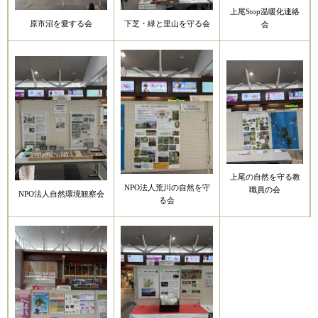
上尾Stop温暖化連絡
原市沼を愛する会
下芝・緑と里山を守る会
会
上尾の自然を守る教
NPO法人荒川の自然を守
職員の会
NPO法人自然環境観察会
る会