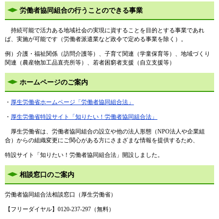
労働者協同組合の行うことのできる事業
持続可能で活力ある地域社会の実現に資することを目的とする事業であれ
ば、実施が可能です（労働者派遣業など政令で定める事業を除く）。
例）介護・福祉関係（訪問介護等）、子育て関連（学童保育等）、地域づくり
関連（農産物加工品直売所等）、若者困窮者支援（自立支援等）
ホームページのご案内
・
厚生労働省ホームページ「労働者協同組合法」
・
厚生労働省特設サイト「知りたい！労働者協同組合法」
厚生労働省は、労働者協同組合の設立や他の法人形態（NPO法人や企業組
合）からの組織変更にご関心がある方にさまざまな情報を提供するため、
特設サイト「知りたい！労働者協同組合法」開設しました。
相談窓口のご案内
労働者協同組合法相談窓口（厚生労働省）
【フリーダイヤル】0120-237-297（無料）