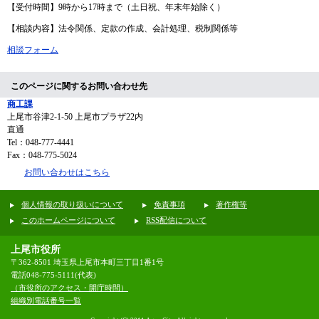
【受付時間】9時から17時まで（土日祝、年末年始除く）
【相談内容】法令関係、定款の作成、会計処理、税制関係等
相談フォーム
このページに関するお問い合わせ先
商工課
上尾市谷津2-1-50 上尾市プラザ22内
直通
Tel：048-777-4441
Fax：048-775-5024
お問い合わせはこちら
個人情報の取り扱いについて
免責事項
著作権等
このホームページについて
RSS配信について
上尾市役所
〒362-8501 埼玉県上尾市本町三丁目1番1号
電話048-775-5111(代表)
（市役所のアクセス・開庁時間）
組織別電話番号一覧