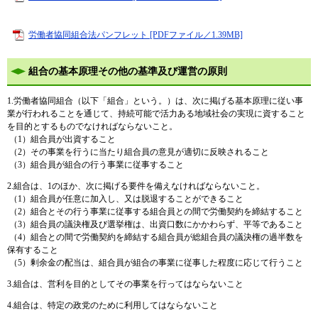
労働者協同組合法パンフレット [PDFファイル／1.39MB]
組合の基本原理その他の基準及び運営の原則
1.労働者協同組合（以下「組合」という。）は、次に掲げる基本原理に従い事
業が行われることを通じて、持続可能で活力ある地域社会の実現に資すること
を目的とするものでなければならないこと。
（1）組合員が出資すること
（2）その事業を行うに当たり組合員の意見が適切に反映されること
（3）組合員が組合の行う事業に従事すること
2.組合は、1のほか、次に掲げる要件を備えなければならないこと。
（1）組合員が任意に加入し、又は脱退することができること
（2）組合とその行う事業に従事する組合員との間で労働契約を締結すること
（3）組合員の議決権及び選挙権は、出資口数にかかわらず、平等であること
（4）組合との間で労働契約を締結する組合員が総組合員の議決権の過半数を
保有すること
（5）剰余金の配当は、組合員が組合の事業に従事した程度に応じて行うこと
3.組合は、営利を目的としてその事業を行ってはならないこと
4.組合は、特定の政党のために利用してはならないこと